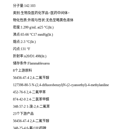
分子量:142.103
类别:生物及医药化学品>医药中间体>
物化性质:外观与性状:无色至略黄色液体
密度:1.299 g/mL at25 °C(lit.)
沸点:65-66 °C17 mmHg(lit.)
熔点:2-3 °C(lit.)
闪点:131 °F
折射率:n20/D1.498(lit.)
储存条件:Flammablesarea
8个上游原料
56456-47-4 2,4-二氟苄醇
127598-80-5 N-(2,4-difluorobenzyl)N-(2-cyanoethyl)-4-methylaniline
452-76-6 2,4-二氟甲苯
874-42-0 2.4-二氯苯甲醛
348-57-2 1-溴-2,4-二氟苯
23个下游产品
56456-47-4 2,4-二氟苄醇
348-25-4 6-氟(1H)吲唑