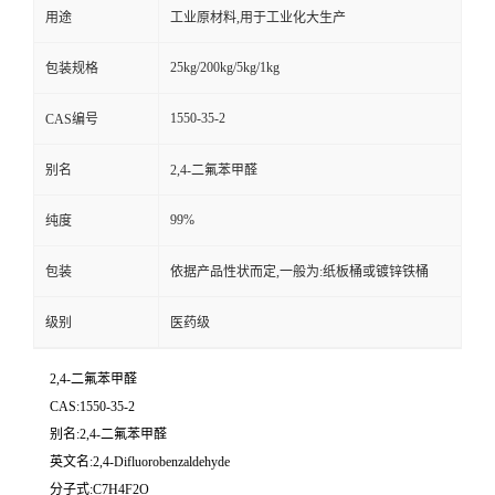
用途
工业原材料,用于工业化大生产
25kg/200kg/5kg/1kg
包装规格
1550-35-2
CAS编号
别名
2,4-二氟苯甲醛
99%
纯度
包装
依据产品性状而定,一般为:纸板桶或镀锌铁桶
级别
医药级
2,4-二氟苯甲醛
CAS:1550-35-2
别名:2,4-二氟苯甲醛
英文名:2,4-Difluorobenzaldehyde
分子式:C7H4F2O