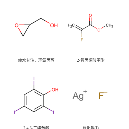
缩水甘油，环氧丙醇
2-氟丙烯酸甲酯
2,4,6-三碘苯酚
氟化银(I)