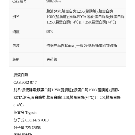
9002-07-7
CAS编号
胰液酵素;胰蛋白酶1:250(猪胰脏);胰蛋白酶
别名
1:300(猪胰脏);胰酶-EDTA溶液;蛋白酶类;胰蛋白酶
1:250;胰蛋白酶(+4℃)1∶250;胰蛋白酶(+4℃)
99%
纯度
包装
依据产品性状而定,一般为:纸板桶或镀锌铁桶
级别
医药级
胰蛋白酶
CAS:9002-07-7
别名:胰液酵素;胰蛋白酶1:250(猪胰脏);胰蛋白酶1:300(猪胰脏);胰酶-
EDTA溶液;蛋白酶类;胰蛋白酶1:250;胰蛋白酶(+4℃)1∶250;胰蛋白酶
(+4℃)
英文名:Trypsin
分子式:C35H47N7O10
分子量:725.78858