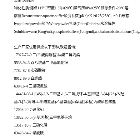
类别:酶制剂
物化性质:熔点115°C密度1.37[at20℃]蒸气压0Paat25℃储存条件-20°C溶
解度Reconstituteinaqueousbuffer酸度系数(pKa)pK1:6.25(25°C,μ=0.1)形态
lyophilizedpowder颜色Whitepowder气味(Odor)Odorless水溶解性
Solubleinwater(10mg/ml),phosphatebuffers(10mg/ml),andbalancedsaltsolutions(1mg/
生产厂家优惠供应以下品种,欢迎咨询:
17927-72-9 二(乙酰丙酮基)钛酸二异丙酯
5538-94-3 双八烷基二甲基氯化铵
7782-87-8 次磷酸钾
8012-89-3 白蜂蜡
638-16-4 三聚硫氰酸
144481-98-1 [(4S)-2,2-二甲基-1,3-二氧戊环-4-基]甲基 3-[4-[(2S)-2-羟
基-3-[2-(吗啉-4-甲酰氨基)乙基氨基]丙氧基]苯基]丙酸酯盐酸盐
12058-20-7 碲化钼
13822-56-5 (3-氨丙基)三甲氧基硅烷
13517-10-7 三碘化硼
63428-84-2 聚酰胺