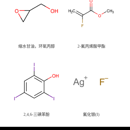
缩水甘油，环氧丙醇
2-氟丙烯酸甲酯
2,4,6-三碘苯酚
氟化银(I)