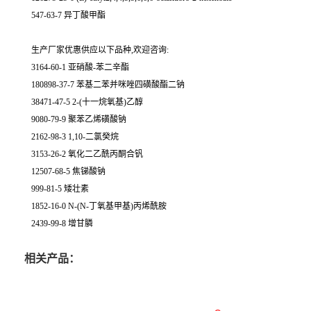
547-63-7 异丁酸甲酯
生产厂家优惠供应以下品种,欢迎咨询:
3164-60-1 亚硝酸-苯二辛酯
180898-37-7 苯基二苯并咪唑四磺酸酯二钠
38471-47-5 2-(十一烷氧基)乙醇
9080-79-9 聚苯乙烯磺酸钠
2162-98-3 1,10-二氯癸烷
3153-26-2 氧化二乙酰丙酮合钒
12507-68-5 焦锑酸钠
999-81-5 矮壮素
1852-16-0 N-(N-丁氧基甲基)丙烯酰胺
2439-99-8 增甘膦
相关产品：