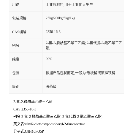
用途
工业原材料,用于工业化大生产
25kg/200kg/5kg/1kg
包装规格
2356-16-3
CAS编号
2-氟-2-膦酰基乙酸三乙酯; 2-氟代膦-2-酰乙酸三乙
别名
脂;
99%
纯度
包装
依据产品性状而定,一般为:纸板桶或镀锌铁桶
级别
医药级
2-氟-2-磷酰基乙酸三乙酯
CAS:2356-16-3
别名:2-氟-2-膦酰基乙酸三乙酯; 2-氟代膦-2-酰乙酸三乙脂;
英文名:ethyl2-diethoxyphosphoryl-2-fluoroacetate
分子式:C8H16FO5P