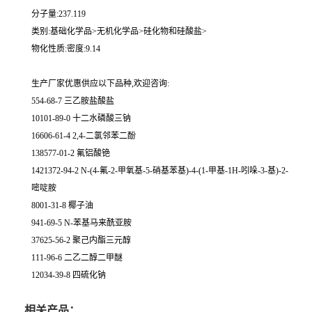
分子量:237.119
类别:基础化学品>无机化学品>硅化物和硅酸盐>
物化性质:密度:9.14
生产厂家优惠供应以下品种,欢迎咨询:
554-68-7 三乙胺盐酸盐
10101-89-0 十二水磷酸三钠
16606-61-4 2,4-二氯邻苯二酚
138577-01-2 氟铝酸铯
1421372-94-2 N-(4-氟-2-甲氧基-5-硝基苯基)-4-(1-甲基-1H-吲哚-3-基)-2-
嘧啶胺
8001-31-8 椰子油
941-69-5 N-苯基马来酰亚胺
37625-56-2 聚己内酯三元醇
111-96-6 二乙二醇二甲醚
12034-39-8 四硫化钠
相关产品：