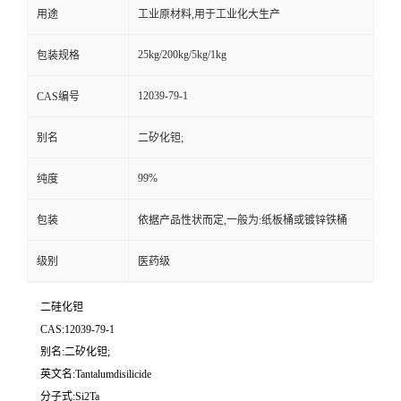
用途
工业原材料,用于工业化大生产
25kg/200kg/5kg/1kg
包装规格
12039-79-1
CAS编号
别名
二矽化钽;
99%
纯度
包装
依据产品性状而定,一般为:纸板桶或镀锌铁桶
级别
医药级
二硅化钽
CAS:12039-79-1
别名:二矽化钽;
英文名:Tantalumdisilicide
分子式:Si2Ta