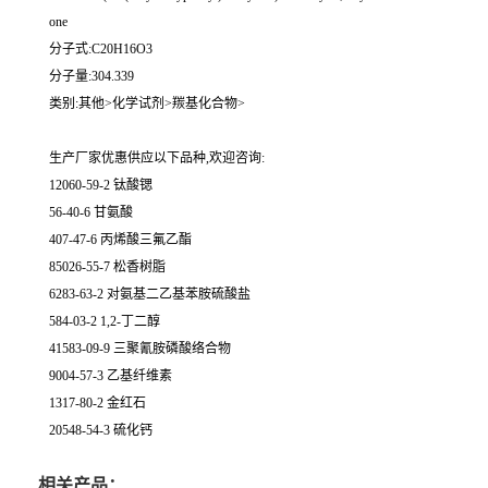
one
分子式:C20H16O3
分子量:304.339
类别:其他>化学试剂>羰基化合物>
生产厂家优惠供应以下品种,欢迎咨询:
12060-59-2 钛酸锶
56-40-6 甘氨酸
407-47-6 丙烯酸三氟乙酯
85026-55-7 松香树脂
6283-63-2 对氨基二乙基苯胺硫酸盐
584-03-2 1,2-丁二醇
41583-09-9 三聚氰胺磷酸络合物
9004-57-3 乙基纤维素
1317-80-2 金红石
20548-54-3 硫化钙
相关产品：