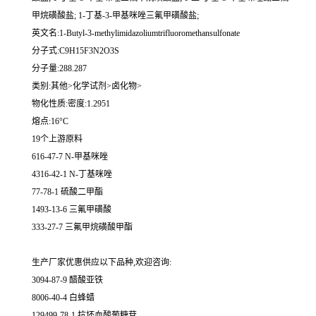
甲烷磺酸盐; 1-丁基-3-甲基咪唑三氟甲磺酸盐;
英文名:1-Butyl-3-methylimidazoliumtrifluoromethansulfonate
分子式:C9H15F3N2O3S
分子量:288.287
类别:其他>化学试剂>卤化物>
物化性质:密度:1.2951
熔点:16°C
19个上游原料
616-47-7 N-甲基咪唑
4316-42-1 N-丁基咪唑
77-78-1 硫酸二甲酯
1493-13-6 三氟甲磺酸
333-27-7 三氟甲烷磺酸甲酯
生产厂家优惠供应以下品种,欢迎咨询:
3094-87-9 醋酸亚铁
8006-40-4 白蜂蜡
129499-78-1 抗坏血酸葡糖苷