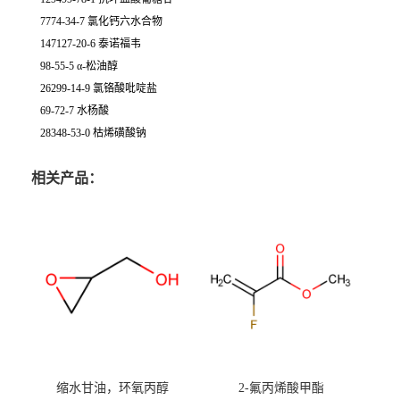
7774-34-7 氯化钙六水合物
147127-20-6 泰诺福韦
98-55-5 α-松油醇
26299-14-9 氯铬酸吡啶盐
69-72-7 水杨酸
28348-53-0 枯烯磺酸钠
相关产品：
缩水甘油，环氧丙醇
2-氟丙烯酸甲酯