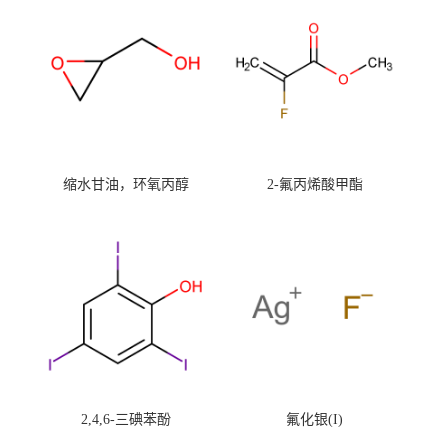
缩水甘油，环氧丙醇
2-氟丙烯酸甲酯
2,4,6-三碘苯酚
氟化银(I)