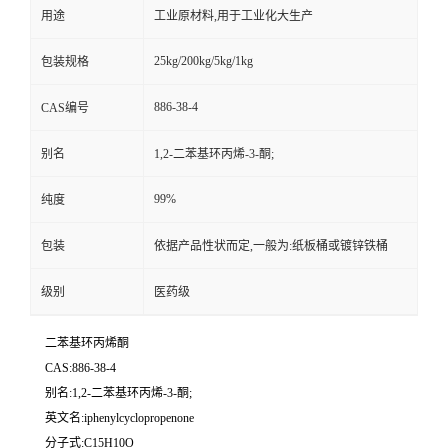
用途
工业原材料,用于工业化大生产
25kg/200kg/5kg/1kg
包装规格
886-38-4
CAS编号
别名
1,2-二苯基环丙烯-3-酮;
99%
纯度
包装
依据产品性状而定,一般为:纸板桶或镀锌铁桶
级别
医药级
二苯基环丙烯酮
CAS:886-38-4
别名:1,2-二苯基环丙烯-3-酮;
英文名:iphenylcyclopropenone
分子式:C15H10O