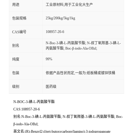
用途
工业原材料,用于工业化大生产
25kg/200kg/5kg/1kg
包装规格
108957-20-6
CAS编号
N-Boc-3-碘-L-丙氨酸苄酯; N-叔丁氧羰基-3-碘-L-
别名
丙氨酸苄酯; Boc-β-iodo-Ala-OBzl;
99%
纯度
包装
依据产品性状而定,一般为:纸板桶或镀锌铁桶
级别
医药级
N-BOC-3-碘-L-丙氨酸苄酯
CAS:108957-20-6
别名:N-Boc-3-碘-L-丙氨酸苄酯; N-叔丁氧羰基-3-碘-L-丙氨酸苄酯; Boc-
β-iodo-Ala-OBzl;
英文名:(R)-Benzyl2-((tert-butoxycarbonyl)amino)-3-iodopropanoate