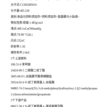
分子式:C15H20INO4
分子量:405.228
类别:食品与饲料添加剂>饲料添加剂>氨基酸与小肽类>
物化性质:密度:1.485g/cm3
沸点:460.1oCat760mmHg
熔点:78-80 °C(lit.)
闪点:232oC
折射率:1.56
储存条件:2-8oC
5个上游原料
100-51-6 苯甲醇
24424-99-5 二碳酸二叔丁酯
3695-68-9 L-丝氨酸苄酯苯磺酸盐
59524-02-6 N-叔丁氧羰基-L-丝氨酸
94882-74-3 benzyl(2S)-3-(4-methylphenyl)sulfonyloxy-2-[(2-methylpropan-
2-yl)oxycarbonylamino]propanoate
3个下游产品
66617-58-1 N-叔丁氧羰基-L-苯丙氨酸苄酯