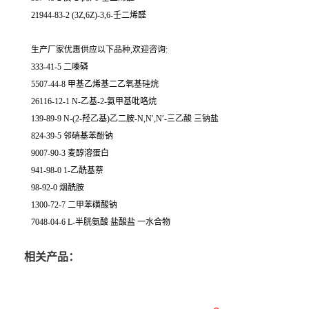
21944-83-2 (3Z,6Z)-3,6-壬二烯醛
生产厂家优惠供应以下品种,欢迎咨询:
333-41-5 二嗪磷
5507-44-8 甲基乙烯基二乙氧基硅烷
26116-12-1 N-乙基-2-氨甲基吡咯烷
139-89-9 N-(2-羟乙基)乙二胺-N,N′,N′-三乙酸 三钠盐
824-39-5 邻硝基苯酚钠
9007-90-3 麦醇溶蛋白
941-98-0 1-乙酰基萘
98-92-0 烟酰胺
1300-72-7 二甲苯磺酸钠
7048-04-6 L-半胱氨酸 盐酸盐 一水合物
相关产品：