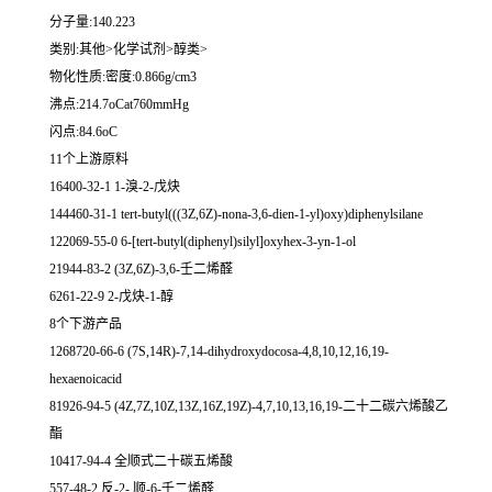
分子量:140.223
类别:其他>化学试剂>醇类>
物化性质:密度:0.866g/cm3
沸点:214.7oCat760mmHg
闪点:84.6oC
11个上游原料
16400-32-1 1-溴-2-戊炔
144460-31-1 tert-butyl(((3Z,6Z)-nona-3,6-dien-1-yl)oxy)diphenylsilane
122069-55-0 6-[tert-butyl(diphenyl)silyl]oxyhex-3-yn-1-ol
21944-83-2 (3Z,6Z)-3,6-壬二烯醛
6261-22-9 2-戊炔-1-醇
8个下游产品
1268720-66-6 (7S,14R)-7,14-dihydroxydocosa-4,8,10,12,16,19-
hexaenoicacid
81926-94-5 (4Z,7Z,10Z,13Z,16Z,19Z)-4,7,10,13,16,19-二十二碳六烯酸乙
酯
10417-94-4 全顺式二十碳五烯酸
557-48-2 反-2-,顺-6-壬二烯醛