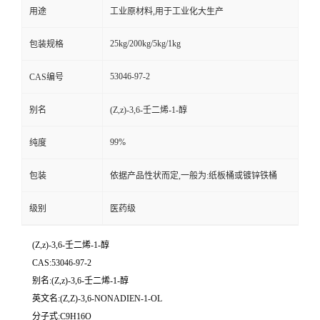
用途
工业原材料,用于工业化大生产
25kg/200kg/5kg/1kg
包装规格
53046-97-2
CAS编号
别名
(Z,z)-3,6-壬二烯-1-醇
99%
纯度
包装
依据产品性状而定,一般为:纸板桶或镀锌铁桶
级别
医药级
(Z,z)-3,6-壬二烯-1-醇
CAS:53046-97-2
别名:(Z,z)-3,6-壬二烯-1-醇
英文名:(Z,Z)-3,6-NONADIEN-1-OL
分子式:C9H16O