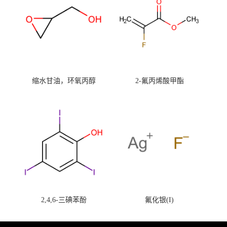
缩水甘油，环氧丙醇
2-氟丙烯酸甲酯
2,4,6-三碘苯酚
氟化银(I)