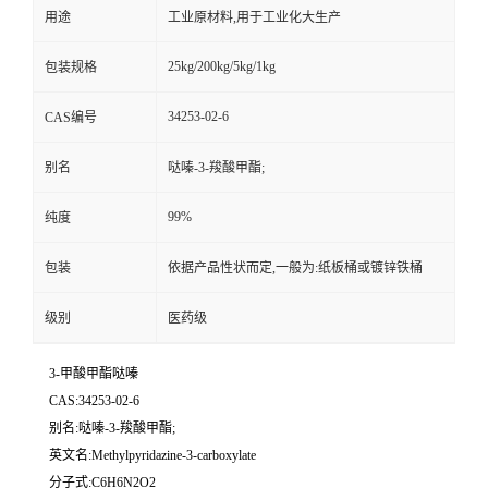
用途
工业原材料,用于工业化大生产
25kg/200kg/5kg/1kg
包装规格
34253-02-6
CAS编号
别名
哒嗪-3-羧酸甲酯;
99%
纯度
包装
依据产品性状而定,一般为:纸板桶或镀锌铁桶
级别
医药级
3-甲酸甲酯哒嗪
CAS:34253-02-6
别名:哒嗪-3-羧酸甲酯;
英文名:Methylpyridazine-3-carboxylate
分子式:C6H6N2O2