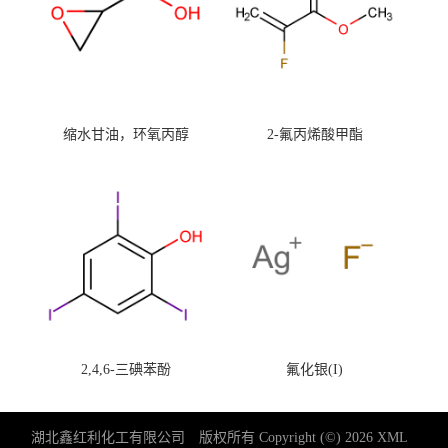
缩水甘油，环氧丙醇
2-氟丙烯酸甲酯
2,4,6-三碘苯酚
氟化银(I)
湖北鑫红利化工有限公司
版权所有 Copyright (©) 2026
XML