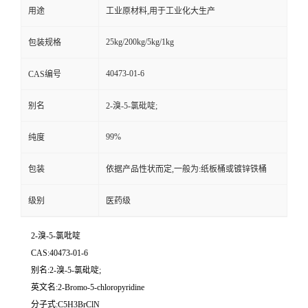
用途
工业原材料,用于工业化大生产
25kg/200kg/5kg/1kg
包装规格
40473-01-6
CAS编号
别名
2-溴-5-氯砒啶;
99%
纯度
包装
依据产品性状而定,一般为:纸板桶或镀锌铁桶
级别
医药级
2-溴-5-氯吡啶
CAS:40473-01-6
别名:2-溴-5-氯砒啶;
英文名:2-Bromo-5-chloropyridine
分子式:C5H3BrClN