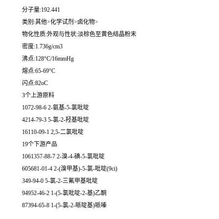
分子量:192.441
类别:其他>化学试剂>卤化物>
物化性质:外观与性状:淡棕色至黄色结晶粉末
密度:1.736g/cm3
沸点:128°C/16mmHg
熔点:65-69°C
闪点:82oC
3个上游原料
1072-98-6 2-氨基-5-氯吡啶
4214-79-3 5-氯-2-羟基吡啶
16110-09-1 2,5-二氯吡啶
19个下游产品
1061357-88-7 2-溴-4-碘-5-氯吡啶
605681-01-4 2-(溴甲基)-5-氯-吡啶(9ci)
349-94-0 5-氯-2-三氟甲基吡啶
94952-46-2 1-(5-氯吡啶-2-基)乙酮
87394-65-8 1-(5-氯-2-哌啶基)哌嗪