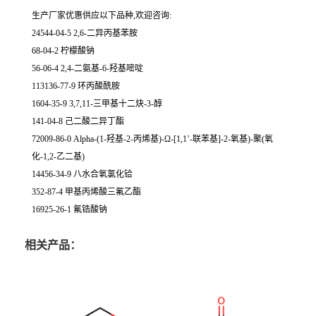
生产厂家优惠供应以下品种,欢迎咨询:
24544-04-5 2,6-二异丙基苯胺
68-04-2 柠檬酸钠
56-06-4 2,4-二氨基-6-羟基嘧啶
113136-77-9 环丙酸酰胺
1604-35-9 3,7,11-三甲基十二炔-3-醇
141-04-8 己二酸二异丁酯
72009-86-0 Alpha-(1-羟基-2-丙烯基)-Ω-[1,1’-联苯基]-2-氧基)-聚(氧
化-1,2-乙二基)
14456-34-9 八水合氧氯化铪
352-87-4 甲基丙烯酸三氟乙酯
16925-26-1 氟锆酸钠
相关产品：