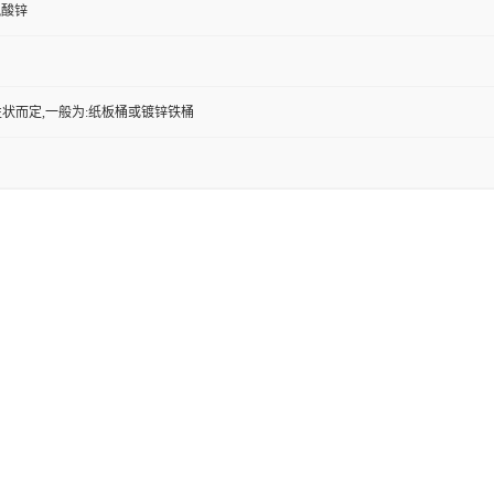
氨酸锌
状而定,一般为:纸板桶或镀锌铁桶