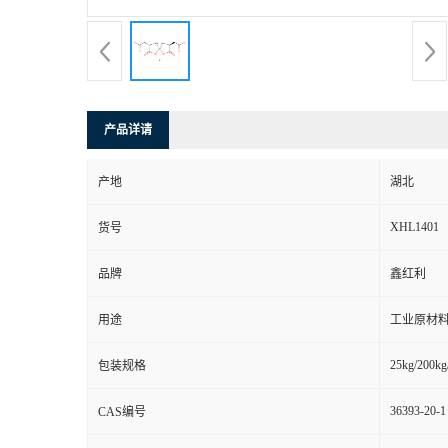
产品详请
产地
湖北
XHL1401
货号
品牌
鑫红利
用途
工业原材料
25kg/200kg
包装规格
36393-20-1
CAS编号