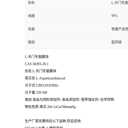
别名
L-天门冬
99%
纯度
包装
依据产品性
级别
医药级
L-天门冬氨酸锌
CAS:36393-20-1
别名:L-天门冬氨酸锌
英文名:L-Asparticacidzincsal
分子式:C8H12N2O8Zn
分子量:329.569
类别:食品与饲料添加剂>食品添加剂>营养强化剂>化学药物
物化性质:沸点:264.1oCat760mmHg
生产厂家优惠供应以下品种,欢迎咨询: