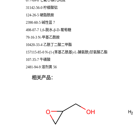
677-69-0 七氟-2-碘代丙烷
31142-56-0 柠檬酸铝
124-26-5 硬脂酰胺
2390-60-5 碱性蓝 7
498-07-7 1,6-脱水-β-D-葡萄糖
79-16-3 N-甲基乙酰胺
10420-33-4 乙酰丁二酸二甲酯
157115-85-0 N-(1-(苯基乙酰基)-L-脯氨酰)甘氨酸乙酯
107-35-7 牛磺酸
2481-94-9 溶剂黄 56
相关产品：