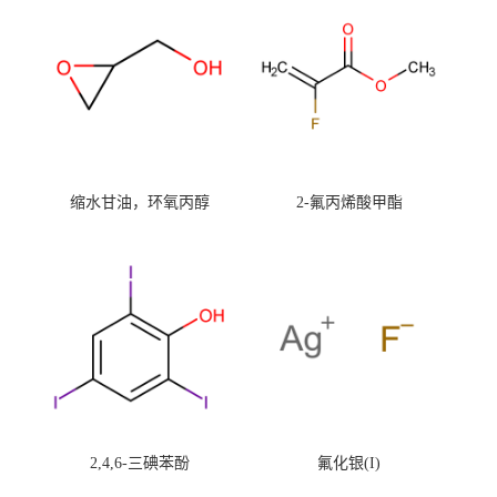
缩水甘油，环氧丙醇
2-氟丙烯酸甲酯
2,4,6-三碘苯酚
氟化银(I)