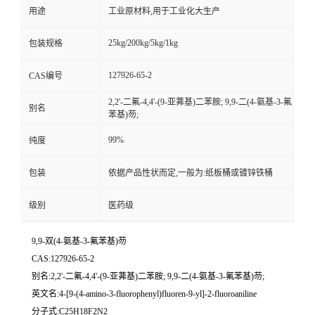
用途
工业原材料,用于工业化大生产
25kg/200kg/5kg/1kg
包装规格
127926-65-2
CAS编号
2,2'-二氟-4,4'-(9-亚茀基)二苯胺; 9,9-二(4-氨基-3-氟
别名
苯基)芴;
99%
纯度
包装
依据产品性状而定,一般为:纸板桶或镀锌铁桶
级别
医药级
9,9-双(4-氨基-3-氟苯基)芴
CAS:127926-65-2
别名:2,2'-二氟-4,4'-(9-亚茀基)二苯胺; 9,9-二(4-氨基-3-氟苯基)芴;
英文名:4-[9-(4-amino-3-fluorophenyl)fluoren-9-yl]-2-fluoroaniline
分子式:C25H18F2N2