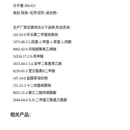
分子量:384.421
类别:其他>化学试剂>卤化物>
生产厂家优惠供应以下品种,欢迎咨询:
541-02-6 环五聚二甲基硅氧烷
7473-98-5 2-羟基-2-甲基-1-苯基-1-丙酮
9002-92-0 月桂醇聚氧乙烯醚
24324-17-2 9-芴甲醇
1653-64-1 3,4-亚甲二氧基苯乙胺
6216-81-5 里立脂素B二甲醚
147-24-0 盐酸苯海拉明
151-21-3 十二烷基硫酸钠
9051-31-4 聚乙二醇丙烯酸酯
2044-64-6 N,N-二甲基乙酰基乙酰胺
相关产品：