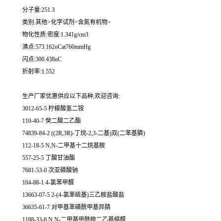
分子量:251.3
类别:其他>化学试剂>含氮有机物>
物化性质:密度:1.341g/cm3
沸点:573.162oCat760mmHg
闪点:300.438oC
折射率:1.552
生产厂家优惠供应以下品种,欢迎咨询:
3012-65-5 柠檬酸氢二铵
110-40-7 癸二酸二乙酯
74839-84-2 ((2R,3R)-丁烷-2,3-二基)双(二苯基膦)
112-18-5 N,N-二甲基十二烷基胺
557-25-5 丁酸甘油酯
7681-53-0 次亚磷酸钠
104-88-1 4-氯苯甲醛
13663-07-5 2-(4-氯苯硫基)三乙胺盐酸盐
36635-61-7 对甲基苯磺酰甲基异腈
1188-33-6 N,N-二甲基甲酰胺二乙基缩醛