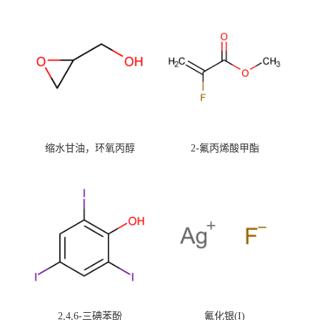
缩水甘油，环氧丙醇
2-氟丙烯酸甲酯
2,4,6-三碘苯酚
氟化银(I)