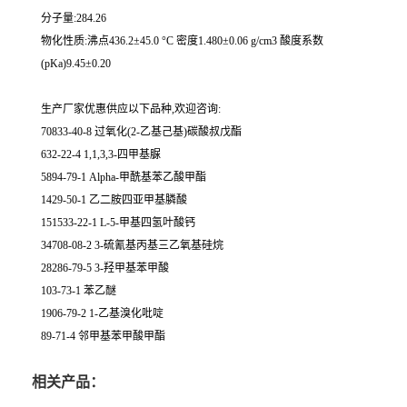
分子量:284.26
物化性质:沸点436.2±45.0 °C 密度1.480±0.06 g/cm3 酸度系数
(pKa)9.45±0.20
生产厂家优惠供应以下品种,欢迎咨询:
70833-40-8 过氧化(2-乙基己基)碳酸叔戊酯
632-22-4 1,1,3,3-四甲基脲
5894-79-1 Alpha-甲酰基苯乙酸甲酯
1429-50-1 乙二胺四亚甲基膦酸
151533-22-1 L-5-甲基四氢叶酸钙
34708-08-2 3-硫氰基丙基三乙氧基硅烷
28286-79-5 3-羟甲基苯甲酸
103-73-1 苯乙醚
1906-79-2 1-乙基溴化吡啶
89-71-4 邻甲基苯甲酸甲酯
相关产品：