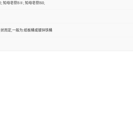
; 知母皂苷BⅡ; 知母皂苷BII;
状而定,一般为:纸板桶或镀锌铁桶