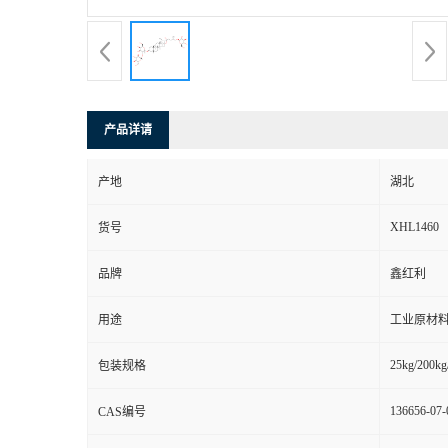
产品详请
产地
湖北
XHL1460
货号
品牌
鑫红利
用途
工业原材料
25kg/200kg
包装规格
136656-07-
CAS编号