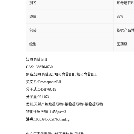
别名
知母皂苷B2
99%
纯度
包装
依据产品性
级别
医药级
知母皂苷 B II
CAS:136656-07-0
别名:知母皂苷B2; 知母皂苷BⅡ; 知母皂苷BII;
英文名:TimosaponinBII
分子式:C45H76O19
分子量:921.074
类别:天然产物及提取物>植物提取物>植物提取物
物化性质:密度:1.456g/cm3
沸点:1033.645oCat760mmHg