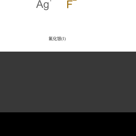
氟化银(I)