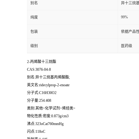
别名
异十三烷基
99%
纯度
包装
依据产品性
级别
医药级
2-丙烯酸十三烷酯
CAS:3076-04-8
别名:异十三烷基丙烯酸酯;
英文名:ridecylprop-2-enoate
分子式:C16H30O2
分子量:254.408
类别:其他>化学试剂>烯烃类>
物化性质:密度:0.873g/cm3
沸点:323oCat760mmHg
闪点:118oC