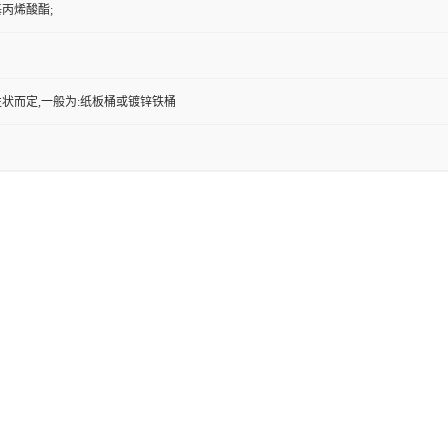
丙烯酸酯;
状而定,一般为:纸板桶或镀锌铁桶