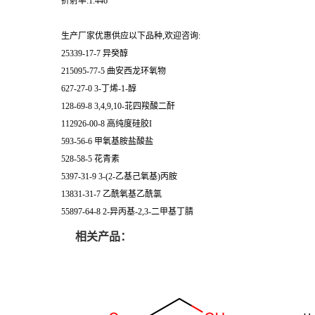
折射率:1.446
生产厂家优惠供应以下品种,欢迎咨询:
25339-17-7 异癸醇
215095-77-5 曲安西龙环氧物
627-27-0 3-丁烯-1-醇
128-69-8 3,4,9,10-苝四羧酸二酐
112926-00-8 高纯度硅胶I
593-56-6 甲氧基胺盐酸盐
528-58-5 花青素
5397-31-9 3-(2-乙基己氧基)丙胺
13831-31-7 乙酰氧基乙酰氯
55897-64-8 2-异丙基-2,3-二甲基丁腈
相关产品：