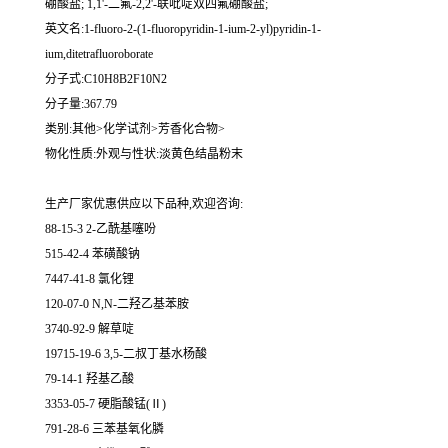
硼酸盐; 1,1'-二氟-2,2'-联吡啶双四氟硼酸盐;
英文名:1-fluoro-2-(1-fluoropyridin-1-ium-2-yl)pyridin-1-
ium,ditetrafluoroborate
分子式:C10H8B2F10N2
分子量:367.79
类别:其他>化学试剂>芳香化合物>
物化性质:外观与性状:淡黄色结晶粉末
生产厂家优惠供应以下品种,欢迎咨询:
88-15-3 2-乙酰基噻吩
515-42-4 苯磺酸钠
7447-41-8 氯化锂
120-07-0 N,N-二羟乙基苯胺
3740-92-9 解草啶
19715-19-6 3,5-二叔丁基水杨酸
79-14-1 羟基乙酸
3353-05-7 硬脂酸锰(Ⅱ)
791-28-6 三苯基氧化膦