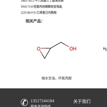
14937-45-2 十六烷基三丁基溴化磷
3918-73-8 羟基丙烷磺酸吡啶嗡盐
2235-00-9 N-乙烯基己内酰胺
相关产品：
缩水甘油，环氧丙醇
13517244184
关于我们
服务咨询热线