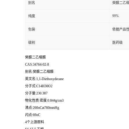
别名
癸醛二乙
99%
纯度
包装
依据产品性
级别
医药级
癸醛二乙缩醛
CAS:34764-02-8
别名:癸醛二乙缩醛
英文名:1,1-Diethoxydecane
分子式:C14H30O2
分子量:230.387
物化性质:密度:0.844g/cm3
沸点:260oCat760mmHg
闪点:69oC
4个上游原料