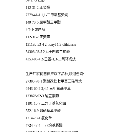
64-17-5 乙醇
112-31-2 正癸醛
7779-41-1 1,1-二甲氧基癸烷
149-73-5 原甲酸三甲酯
4个下游产品
112-31-2 正癸醛
131195-53-4 2-nonyl-1,3-dithiolane
54306-03-5 2,4-十四碳二烯醛
4353-06-4 2-壬基-1,3-二氧环戊烷
生产厂家优惠供应以下品种,欢迎咨询:
27306-78-1 聚醚改性七甲基三硅氧烷
6443-69-2 3,4,5-三甲氧基甲苯
133876-92-3 纳豆激酶
1191-15-7 二异丁基氢化铝
552-16-9 邻硝基苯甲酸
1314-20-1 氯化钍
4724-47-4 十八烷基膦酸