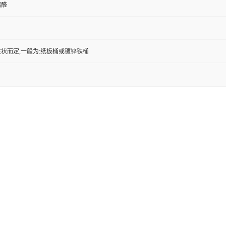
缩醛
状而定,一般为:纸板桶或镀锌铁桶