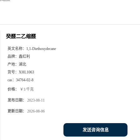
癸醛二乙缩醛
英文名称：
1,1-Diethoxydecane
品牌：
鑫红利
产地：
湖北
货号：
XHL1063
cas：
34764-02-8
价格：
￥1/千克
发布日期：
2023-08-11
更新日期：
2026-08-06
发送咨询信息