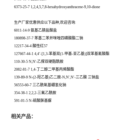
6373-25-7 1,2,4,5,7,8-hexahydroxyanthracene-9,10-dione
生产厂家优惠供应以下品种,欢迎咨询:
6011-14-9 氨基乙腈盐酸盐
180898-37-7 苯基二苯并咪唑四磺酸酯二钠
12217-34-4 酸性红57
127667-44-1 4,4’-[1,3-苯基双(1-甲基-亚乙基)]双苯基氰酸酯
110-30-5 N,N'-乙撑双硬脂酰胺
2082-81-7 1,4-丁二醇二甲基丙烯酸酯
139-89-9 N-(2-羟乙基)乙二胺-N,N′,N′-三乙酸 三钠盐
56553-60-7 三乙酰氧基硼氢化钠
354-38-1 2,2,2-三氟乙酰胺
591-01-5 N-硫酸脒基脲
相关产品：