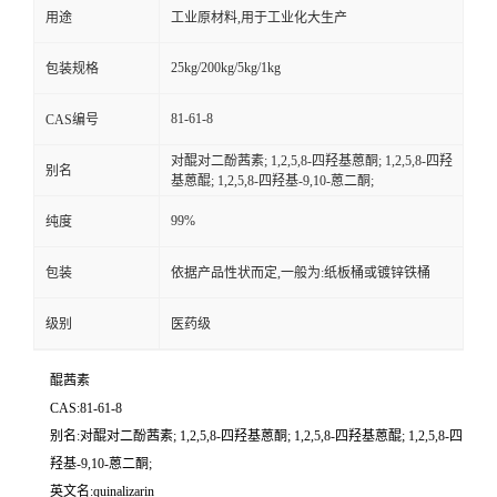
用途
工业原材料,用于工业化大生产
25kg/200kg/5kg/1kg
包装规格
81-61-8
CAS编号
对醌对二酚茜素; 1,2,5,8-四羟基蒽酮; 1,2,5,8-四羟
别名
基蒽醌; 1,2,5,8-四羟基-9,10-蒽二酮;
99%
纯度
包装
依据产品性状而定,一般为:纸板桶或镀锌铁桶
级别
医药级
醌茜素
CAS:81-61-8
别名:对醌对二酚茜素; 1,2,5,8-四羟基蒽酮; 1,2,5,8-四羟基蒽醌; 1,2,5,8-四
羟基-9,10-蒽二酮;
英文名:quinalizarin