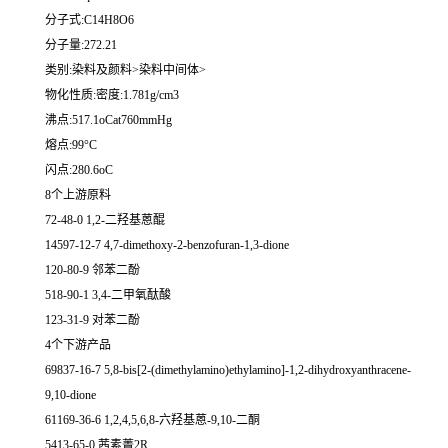
分子式:C14H8O6
分子量:272.21
类别:染料及颜料>染料中间体>
物化性质:密度:1.781g/cm3
沸点:517.1oCat760mmHg
熔点:99°C
闪点:280.6oC
8个上游原料
72-48-0 1,2-二羟基蒽醌
14597-12-7 4,7-dimethoxy-2-benzofuran-1,3-dione
120-80-9 邻苯二酚
518-90-1 3,4-二甲氧酞酸
123-31-9 对苯二酚
4个下游产品
69837-16-7 5,8-bis[2-(dimethylamino)ethylamino]-1,2-dihydroxyanthracene-
9,10-dione
61169-36-6 1,2,4,5,6,8-六羟基蒽-9,10-二酮
5413-65-0 茜素菁2R