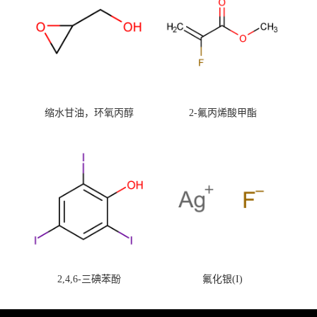
缩水甘油，环氧丙醇
2-氟丙烯酸甲酯
2,4,6-三碘苯酚
氟化银(I)