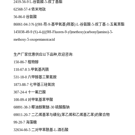
2419-56-9 L-谷氨酸-5-叔丁基酯
62568-57-4 依米地肽
56-86-0 谷氨酸
86061-04-3 N-[(9H-芴-9-基甲氧基)羰基]-L-谷氨酸-5-叔丁基-1-五氟苯酯
145038-49-9 (S)-4-((((9H-Fluoren-9-yl)methoxy)carbonyl)amino)-5-
methoxy-5-oxopentanoicacid
生产厂家优惠供应以下品种,欢迎咨询:
150-86-7 植物醇
110-67-8 3-甲氧基丙腈
531-18-0 六甲醇基三聚氰胺
1873-88-7 七甲基三硅氧烷
307-24-4 十一氟已酸
100-09-4 对甲氧基苯甲酸
68891-38-3 椰油醇聚醚-30 硫酸酯钠
69011-20-7 二乙烯基苯与磺化(苯乙烯和乙烯基乙苯)的聚合物
99-20-7 海藻糖
32634-66-5 二对甲苯酰基-L-酒石酸