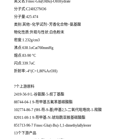
英文名:Fmoc-Glu(OtBu)-OHHydrate
分子式:C24H27NO6
分子量:425.474
类别:其他>化学试剂>芳香化合物>氨基酸
物化性质:外观与性状:白色粉末
密度:1.232g/cm3
沸点:638.1oCat760mmHg
熔点:83-90 °C
闪点:339.7oC
折射率:-4°(C=1,80%AcOH)
7个上游原料
2419-56-9 L-谷氨酸-5-叔丁基酯
88744-04-1 9-芴甲基五氟苯基碳酸酯
102774-86-7 (9H-芴-9-基)甲基2,5-二氧代吡咯烷-1-羧酸
82911-69-1 9-芴甲基-N-琥珀酰亚胺基碳酸酯
851713-96-7 Fmoc-Glu(t-Bu)-1,1-dimethylallylester
13个下游产品