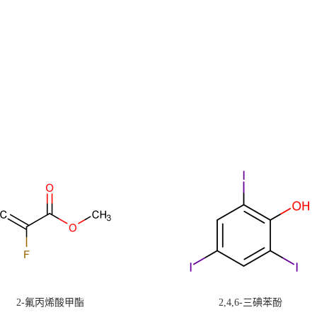
2-氟丙烯酸甲酯
2,4,6-三碘苯酚