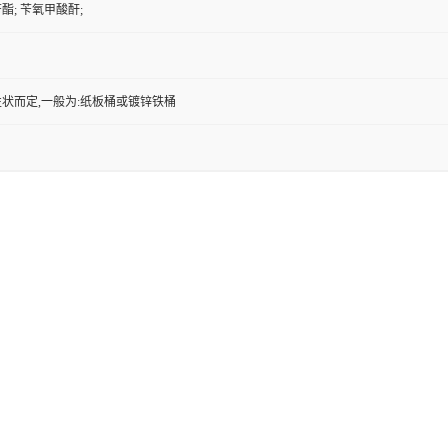
酯; 苄氧甲酸酐;
状而定,一般为:纸板桶或镀锌铁桶