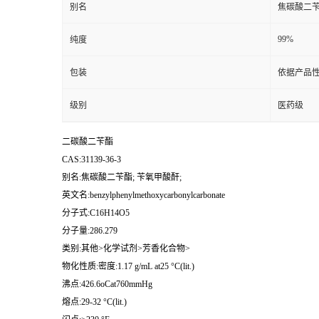
别名
焦碳酸二苄
99%
纯度
包装
依据产品性
级别
医药级
二碳酸二苄酯
CAS:31139-36-3
别名:焦碳酸二苄酯; 苄氧甲酸酐;
英文名:benzylphenylmethoxycarbonylcarbonate
分子式:C16H14O5
分子量:286.279
类别:其他>化学试剂>芳香化合物>
物化性质:密度:1.17 g/mL at25 °C(lit.)
沸点:426.6oCat760mmHg
熔点:29-32 °C(lit.)