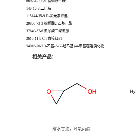
680-31-9 六甲基磷酰三胺
143-16-8 二已胺
115144-35-9 D-荧光素钾盐
29806-73-3 棕榈酸2-乙基己酯
37640-57-6 氰尿酸三聚氰胺
2610-11-9 C.I.直接红81
54016-70-5 3-乙基-5-(2-羟乙基)-4-甲基噻唑溴化物
相关产品：
缩水甘油，环氧丙醇