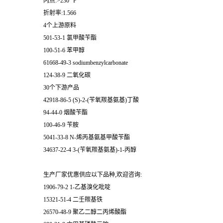
闪点:>230 °F
折射率:1.566
4个上游原料
501-53-1 氯甲酸苄酯
100-51-6 苯甲醇
61668-49-3 sodiumbenzylcarbonate
124-38-9 二氧化碳
30个下游产品
42918-86-5 (S)-2-(苄氧羰基氨基)丁酸
94-44-0 烟酸苄酯
100-46-9 苄胺
5041-33-8 N-烯丙基氨基甲酸苄酯
34637-22-4 3-(苄氧羰基氨基)-1-丙醇
生产厂家优惠供应以下品种,欢迎咨询:
1906-79-2 1-乙基溴化吡啶
15321-51-4 二壬羰基铁
26570-48-9 聚乙二醇二丙烯酸酯