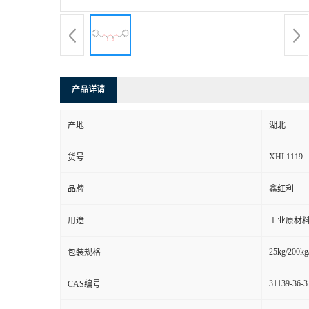
产品详请
产地
湖北
XHL1119
货号
品牌
鑫红利
用途
工业原材料
25kg/200kg
包装规格
31139-36-3
CAS编号