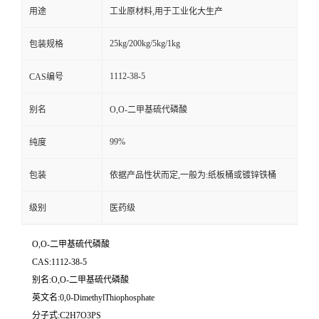
用途
工业原材料,用于工业化大生产
25kg/200kg/5kg/1kg
包装规格
1112-38-5
CAS编号
别名
O,O-二甲基硫代磷酸
99%
纯度
包装
依据产品性状而定,一般为:纸板桶或镀锌铁桶
级别
医药级
O,O-二甲基硫代磷酸
CAS:1112-38-5
别名:O,O-二甲基硫代磷酸
英文名:0,0-DimethylThiophosphate
分子式:C2H7O3PS