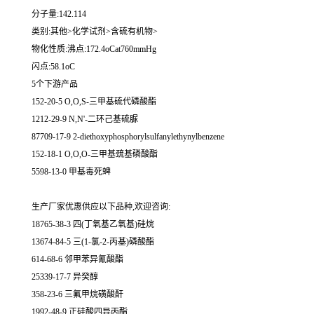
分子量:142.114
类别:其他>化学试剂>含硫有机物>
物化性质:沸点:172.4oCat760mmHg
闪点:58.1oC
5个下游产品
152-20-5 O,O,S-三甲基硫代磷酸酯
1212-29-9 N,N'-二环己基硫脲
87709-17-9 2-diethoxyphosphorylsulfanylethynylbenzene
152-18-1 O,O,O-三甲基巯基磷酸酯
5598-13-0 甲基毒死蜱
生产厂家优惠供应以下品种,欢迎咨询:
18765-38-3 四(丁氧基乙氧基)硅烷
13674-84-5 三(1-氯-2-丙基)磷酸酯
614-68-6 邻甲苯异氰酸酯
25339-17-7 异癸醇
358-23-6 三氟甲烷磺酸酐
1992-48-9 正硅酸四异丙酯