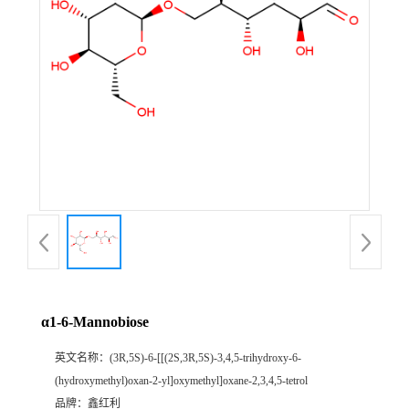
α1-6-Mannobiose
英文名称：
(3R,5S)-6-[[(2S,3R,5S)-3,4,5-trihydroxy-6-
(hydroxymethyl)oxan-2-yl]oxymethyl]oxane-2,3,4,5-tetrol
品牌：
鑫红利