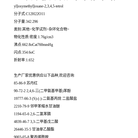
yl]oxymethyl]oxane-2,3,4,5-tetrol
分子式:C12H22O11
分子量:342.296
类别:其他>化学试剂>杂环化合物>
物化性质:密度:1.76g/cm3
沸点:662.8oCat760mmHg
闪点:354.6oC
折射率:1.652
生产厂家优惠供应以下品种,欢迎咨询:
85-86-9 苏丹红
90-72-2 2,4,6-三(二甲氨基甲基)苯酚
19777-66-3 (S)-(-)-二氨基丙烷 二盐酸盐
2210-79-9 邻甲苯缩水甘油醚
1194-65-6 2,6-二氯苯腈
4839-46-7 3,3-二甲基戊二酸
26446-35-5 甘油单乙酸酯
9003-05-8 聚丙烯酰胺