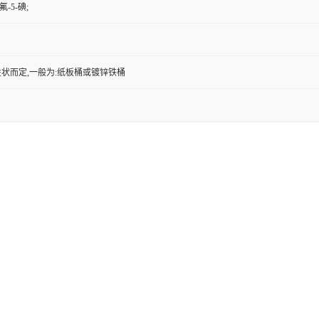
二氟-5-碘;
状而定,一般为:纸板桶或镀锌铁桶