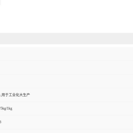
,用于工业化大生产
/5kg/1kg
8