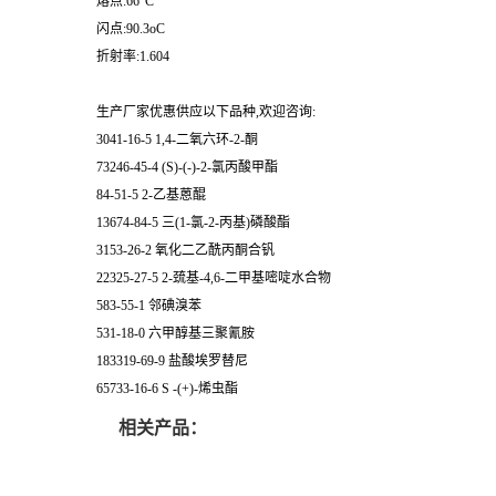
熔点:66°C
闪点:90.3oC
折射率:1.604
生产厂家优惠供应以下品种,欢迎咨询:
3041-16-5 1,4-二氧六环-2-酮
73246-45-4 (S)-(-)-2-氯丙酸甲酯
84-51-5 2-乙基蒽醌
13674-84-5 三(1-氯-2-丙基)磷酸酯
3153-26-2 氧化二乙酰丙酮合钒
22325-27-5 2-巯基-4,6-二甲基嘧啶水合物
583-55-1 邻碘溴苯
531-18-0 六甲醇基三聚氰胺
183319-69-9 盐酸埃罗替尼
65733-16-6 S -(+)-烯虫酯
相关产品：