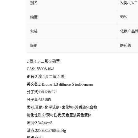
别名
2-溴-1,3-
99%
纯度
包装
依据产品性
级别
医药级
2-溴-1,3-二氟-5-碘苯
CAS:155906-10-8
别名:2-溴-1,3-二氟-5-碘;
英文名:2-Bromo-1,3-difluoro-5-iodobenzene
分子式:C6H2BrF2I
分子量:318.885
类别:其他>化学试剂>卤化物>芳香族化合物
物化性质:外观与性状:无色至淡黄色液体
密度:2.342g/cm3
沸点:225.8oCat760mmHg