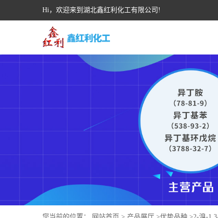
Hi，欢迎来到湖北鑫红利化工有限公司!
您当前的位置：
网站首页
>
产品展厅
>
优势品种
>
2-溴-1,