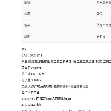
别名
顺双氯双氨络
99%
纯度
包装
依据产品性
级别
医药级
顺铂
CAS:15663-27-1
别名:顺双氯双氨络铂; 顺二氯二氨基铂; 顺-二氯二氨合铂; 顺式-二胺二氯铂
英文名:cisplatin
分子式:Cl2H6N2P
分子量:300.045
类别:天然产物及提取物>植物药原料>贵金属催化剂
12个下游产品
13820-46-7 四氨基铂(II)合四氯化铂(II)
41575-94-4 卡铂