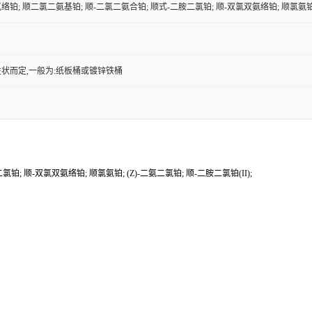
铂; 顺二氯二氨基铂; 顺-二氯二氨合铂; 顺式-二胺二氯铂; 顺-双氯双氨络铂; 顺氯氨铂; (
状而定,一般为:纸板桶或镀锌铁桶
; 顺-双氯双氨络铂; 顺氯氨铂; (Z)-二氨二氯铂; 顺-二胺二氯铂(II);