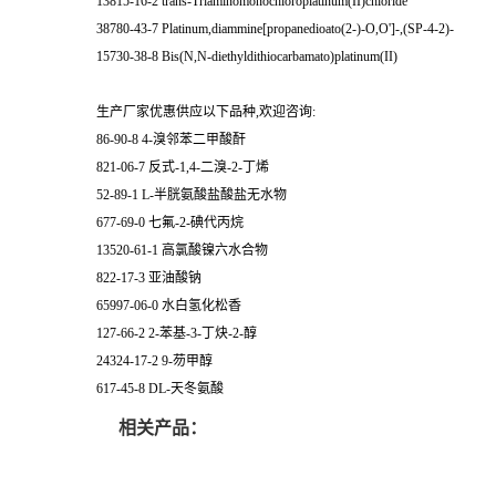
13815-16-2 trans-Triaminomonochloroplatinum(II)chloride
38780-43-7 Platinum,diammine[propanedioato(2-)-O,O']-,(SP-4-2)-
15730-38-8 Bis(N,N-diethyldithiocarbamato)platinum(II)
生产厂家优惠供应以下品种,欢迎咨询:
86-90-8 4-溴邻苯二甲酸酐
821-06-7 反式-1,4-二溴-2-丁烯
52-89-1 L-半胱氨酸盐酸盐无水物
677-69-0 七氟-2-碘代丙烷
13520-61-1 高氯酸镍六水合物
822-17-3 亚油酸钠
65997-06-0 水白氢化松香
127-66-2 2-苯基-3-丁炔-2-醇
24324-17-2 9-芴甲醇
617-45-8 DL-天冬氨酸
相关产品：