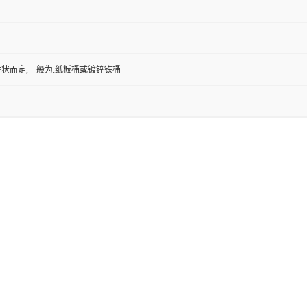
状而定,一般为:纸板桶或镀锌铁桶