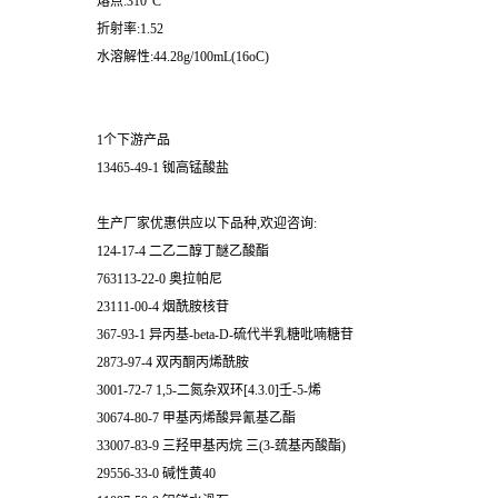
熔点:310°C
折射率:1.52
水溶解性:44.28g/100mL(16oC)
1个下游产品
13465-49-1 铷高锰酸盐
生产厂家优惠供应以下品种,欢迎咨询:
124-17-4 二乙二醇丁醚乙酸酯
763113-22-0 奥拉帕尼
23111-00-4 烟酰胺核苷
367-93-1 异丙基-beta-D-硫代半乳糖吡喃糖苷
2873-97-4 双丙酮丙烯酰胺
3001-72-7 1,5-二氮杂双环[4.3.0]壬-5-烯
30674-80-7 甲基丙烯酸异氰基乙酯
33007-83-9 三羟甲基丙烷 三(3-巯基丙酸酯)
29556-33-0 碱性黄40