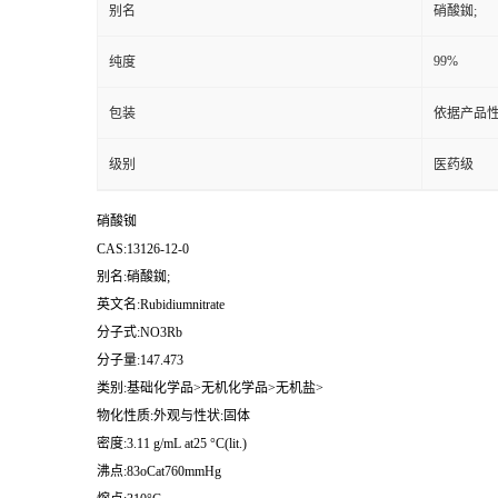
别名
硝酸銣;
99%
纯度
包装
依据产品性
级别
医药级
硝酸铷
CAS:13126-12-0
别名:硝酸銣;
英文名:Rubidiumnitrate
分子式:NO3Rb
分子量:147.473
类别:基础化学品>无机化学品>无机盐>
物化性质:外观与性状:固体
密度:3.11 g/mL at25 °C(lit.)
沸点:83oCat760mmHg