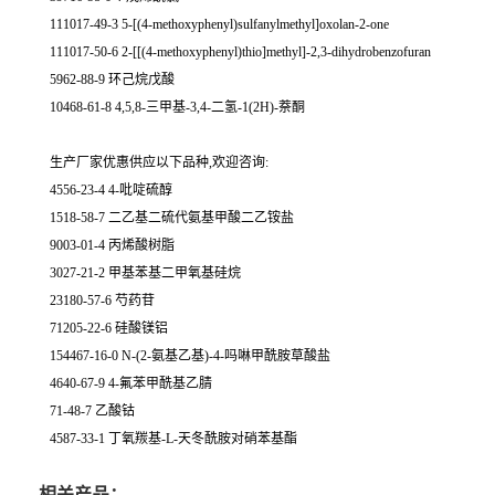
111017-49-3 5-[(4-methoxyphenyl)sulfanylmethyl]oxolan-2-one
111017-50-6 2-[[(4-methoxyphenyl)thio]methyl]-2,3-dihydrobenzofuran
5962-88-9 环己烷戊酸
10468-61-8 4,5,8-三甲基-3,4-二氢-1(2H)-萘酮
生产厂家优惠供应以下品种,欢迎咨询:
4556-23-4 4-吡啶硫醇
1518-58-7 二乙基二硫代氨基甲酸二乙铵盐
9003-01-4 丙烯酸树脂
3027-21-2 甲基苯基二甲氧基硅烷
23180-57-6 芍药苷
71205-22-6 硅酸镁铝
154467-16-0 N-(2-氨基乙基)-4-吗啉甲酰胺草酸盐
4640-67-9 4-氟苯甲酰基乙腈
71-48-7 乙酸钴
4587-33-1 丁氧羰基-L-天冬酰胺对硝苯基酯
相关产品：