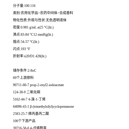
分子量:100.116
类别:农用化学品>农药中间体>合成香料
物化性质:外观与性状:无色透明液体
密度:0.981 g/mL at25 °C(lit.)
沸点:83-84 °C12 mmHg(lit.)
熔点:54-57 °C(lit.)
闪点:193 °F
折射率:n20/D1.428(lit.)
储存条件:2-8oC
69个上游原料
90711-60-7 prop-2-enyl2-iodoacetate
124-38-9 二氧化碳
5162-44-7 4-溴-1-丁烯
64096-43-1 β-(trimethylsilyl)cyclopentanone
2583-25-7 烯丙基丙二酸
106个下游产品
39716-58-0 4-戊烯酰氯