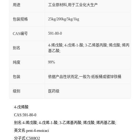
用途
工业原材料,用于工业化大生产
25kg/200kg/5kg/1kg
包装规格
591-80-0
CAS编号
4-烯戊酸; 4-戊烯-1-酸; 3-乙烯基丙酸; 烯戊酸; 烯丙
别名
基乙酸;
99%
纯度
包装
依据产品性状而定,一般为:纸板桶或镀锌铁桶
级别
医药级
4-戊烯酸
CAS:591-80-0
别名:4-烯戊酸; 4-戊烯-1-酸; 3-乙烯基丙酸; 烯戊酸; 烯丙基乙酸;
英文名:pent-4-enoicaci
分子式:C5H8O2