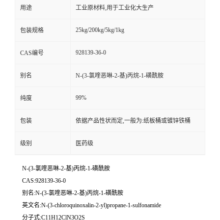
用途
工业原材料,用于工业化大生产
25kg/200kg/5kg/1kg
包装规格
928139-36-0
CAS编号
别名
N-(3-氯喹恶啉-2-基)丙烷-1-磺酰胺
99%
纯度
包装
依据产品性状而定,一般为:纸板桶或镀锌铁桶
级别
医药级
N-(3-氯喹恶啉-2-基)丙烷-1-磺酰胺
CAS:928139-36-0
别名:N-(3-氯喹恶啉-2-基)丙烷-1-磺酰胺
英文名:N-(3-chloroquinoxalin-2-yl)propane-1-sulfonamide
分子式:C11H12ClN3O2S