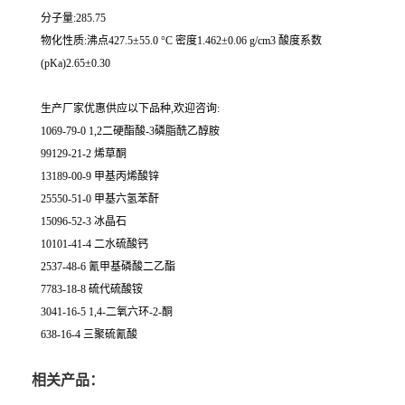
分子量:285.75
物化性质:沸点427.5±55.0 °C 密度1.462±0.06 g/cm3 酸度系数
(pKa)2.65±0.30
生产厂家优惠供应以下品种,欢迎咨询:
1069-79-0 1,2二硬酯酸-3磷脂酰乙醇胺
99129-21-2 烯草酮
13189-00-9 甲基丙烯酸锌
25550-51-0 甲基六氢苯酐
15096-52-3 冰晶石
10101-41-4 二水硫酸钙
2537-48-6 氰甲基磷酸二乙酯
7783-18-8 硫代硫酸铵
3041-16-5 1,4-二氧六环-2-酮
638-16-4 三聚硫氰酸
相关产品：