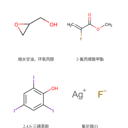
缩水甘油，环氧丙醇
2-氟丙烯酸甲酯
2,4,6-三碘苯酚
氟化银(I)