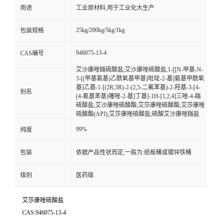
用途
工业原材料,用于工业化大生产
25kg/200kg/5kg/1kg
包装规格
946075-13-4
CAS编号
艾沙康唑鎓硫酸盐;艾沙康唑硫酸盐;1-[[N-甲基-N-
3-[(甲基氨基)乙酰氧基甲基]吡啶-2-基]氨基甲酰氧
基]乙基-1-[(2R,3R)-2-(2,5-二氟苯基)-2-羟基-3-[4-
别名
(4-氰基苯基)噻唑-2-基]丁基]-1H-[1,2,4]三唑-4-鎓
硫酸盐;艾沙康唑硫酸酯;艾莎康唑硫酸酯;艾莎康唑
硫酸酯(API);艾莎康唑硫酸盐;硫酸艾沙康唑鎓盐
99%
纯度
包装
依据产品性状而定,一般为:纸板桶或镀锌铁桶
级别
医药级
艾莎康唑硫酸盐
CAS:946075-13-4