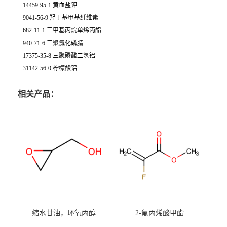
14459-95-1 黄血盐钾
9041-56-9 羟丁基甲基纤维素
682-11-1 三甲基丙烷单烯丙酯
940-71-6 三聚氯化磷腈
17375-35-8 三聚磷酸二氢铝
31142-56-0 柠檬酸铝
相关产品：
缩水甘油，环氧丙醇
2-氟丙烯酸甲酯