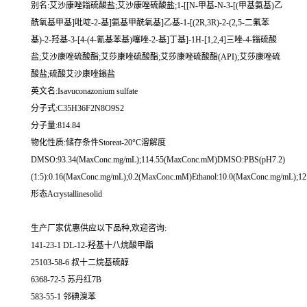
别名:艾沙康唑鎓硫酸盐;艾沙康唑硫酸盐;1-[[N-甲基-N-3-[(甲基氨基)乙
酰氧基甲基]吡啶-2-基]氨基甲酰氧基]乙基-1-[(2R,3R)-2-(2,5-二氟苯
基)-2-羟基-3-[4-(4-氰基苯基)噻唑-2-基]丁基]-1H-[1,2,4]三唑-4-鎓硫酸
盐;艾沙康唑硫酸酯;艾莎康唑硫酸酯;艾莎康唑硫酸酯(API);艾莎康唑硫
酸盐;硫酸艾沙康唑鎓盐
英文名:Isavuconazonium sulfate
分子式:C35H36F2N8O9S2
分子量:814.84
物化性质:储存条件Storeat-20°C溶解度
DMSO:93.34(MaxConc.mg/mL);114.55(MaxConc.mM)DMSO:PBS(pH7.2)
(1:5):0.16(MaxConc.mg/mL);0.2(MaxConc.mM)Ethanol:10.0(MaxConc.mg/mL);1
形态Acrystallinesolid
生产厂家优惠供应以下品种,欢迎咨询:
141-23-1 DL-12-羟基十八烷酸甲酯
25103-58-6 叔十二烷基硫醇
6368-72-5 苏丹红7B
583-55-1 邻碘溴苯