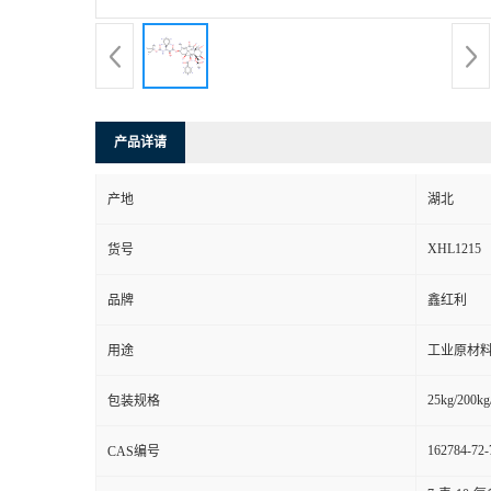
产品详请
产地
湖北
XHL1215
货号
品牌
鑫红利
用途
工业原材料
25kg/200kg
包装规格
162784-72-
CAS编号