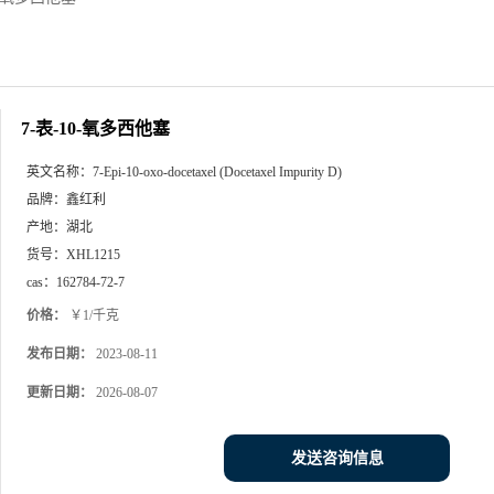
7-表-10-氧多西他塞
英文名称：
7-Epi-10-oxo-docetaxel (Docetaxel Impurity D)
品牌：
鑫红利
产地：
湖北
货号：
XHL1215
cas：
162784-72-7
价格：
￥1/千克
发布日期：
2023-08-11
更新日期：
2026-08-07
发送咨询信息