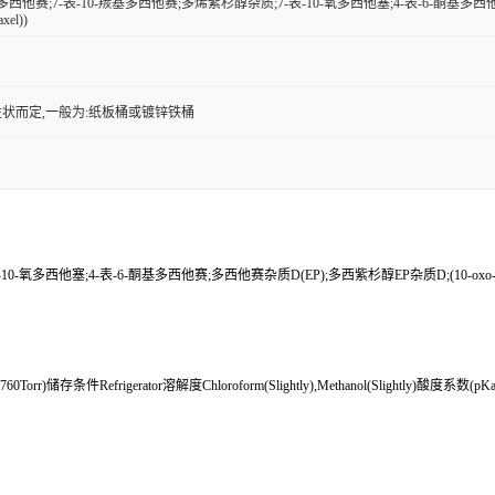
氧多西他赛;7-表-10-羰基多西他赛;多烯紫杉醇杂质;7-表-10-氧多西他塞;4-表-6-酮基多西他赛;
xel))
状而定,一般为:纸板桶或镀锌铁桶
多西他塞;4-表-6-酮基多西他赛;多西他赛杂质D(EP);多西紫杉醇EP杂质D;(10-oxo-docetaxe
orr)储存条件Refrigerator溶解度Chloroform(Slightly),Methanol(Slightly)酸度系数(pKa)1