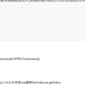
多西他赛杂质D(EP);多西紫杉醇EP杂质D;(10-oxo-docetaxel(USP中
l(USP中6-Oxodocetaxel))
1.19±0.46 形态Solid颜色PaleYellowtoLightYellow