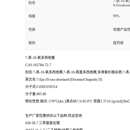
7-表-10-
别名
6-Oxodoceta
99%
纯度
包装
依据产品性
级别
医药级
7-表-10-氧多西他塞
CAS:162784-72-7
别名:7-表-10-氧多西他赛;7-表-10-羰基多西他赛;多烯紫杉醇杂质;7-表-10-氧
英文名:7-Epi-10-oxo-docetaxel (Docetaxel Impurity D)
分子式:C43H51NO14
分子量:805.86
物化性质:熔点>170°C(dec.)沸点887.3±65.0°C 密度1.37±0.1g/cm3(20oC760T
生产厂家优惠供应以下品种,欢迎咨询:
639-58-7 三苯基氯化锡