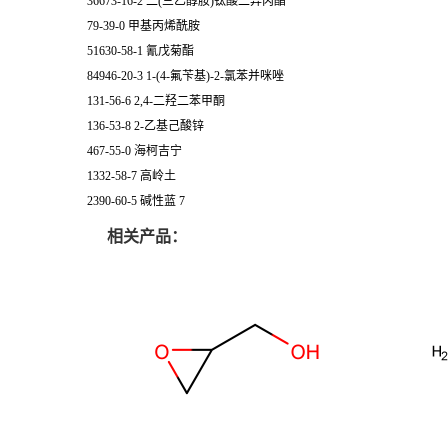
36673-16-2 二(三乙醇胺)钛酸二异丙酯
79-39-0 甲基丙烯酰胺
51630-58-1 氰戊菊酯
84946-20-3 1-(4-氟苄基)-2-氯苯并咪唑
131-56-6 2,4-二羟二苯甲酮
136-53-8 2-乙基己酸锌
467-55-0 海柯吉宁
1332-58-7 高岭土
2390-60-5 碱性蓝 7
相关产品：