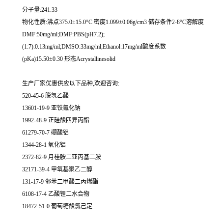
分子量:241.33
物化性质:沸点375.0±15.0°C 密度1.099±0.06g/cm3 储存条件2-8°C溶解度
DMF:50mg/ml;DMF:PBS(pH7.2);
(1:7):0.13mg/ml;DMSO:33mg/ml;Ethanol:17mg/ml酸度系数
(pKa)15.50±0.30 形态Acrystallinesolid
生产厂家优惠供应以下品种,欢迎咨询:
520-45-6 脱氢乙酸
13601-19-9 亚铁氰化钠
1992-48-9 正硅酸四异丙酯
61279-70-7 硼酸铝
1344-28-1 氧化铝
2372-82-9 月桂胺二亚丙基二胺
32171-39-4 甲氧基聚乙二醇
131-17-9 邻苯二甲酸二丙烯酯
6108-17-4 乙酸锂二水合物
18472-51-0 葡萄糖酸氯己定