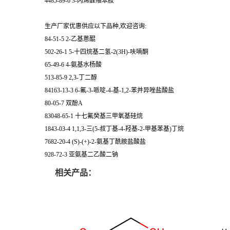
4485-89-6 3-丙烯醛缩苯胺
生产厂家优惠供应以下品种,欢迎咨询:
84-51-5 2-乙基蒽醌
502-26-1 5-十四烷基二氢-2(3H)-呋喃酮
65-49-6 4-氨基水杨酸
513-85-9 2,3-丁二醇
84163-13-3 6-氟-3-哌啶-4-基-1,2-苯并异唑盐酸盐
80-05-7 双酚A
83048-65-1 十七氟癸基三甲氧基硅烷
1843-03-4 1,1,3-三(5-叔丁基-4-羟基-2-甲基苯基)丁烷
7682-20-4 (S)-(+)-2-氨基丁酰胺盐酸盐
928-72-3 亚氨基二乙酸二钠
相关产品：