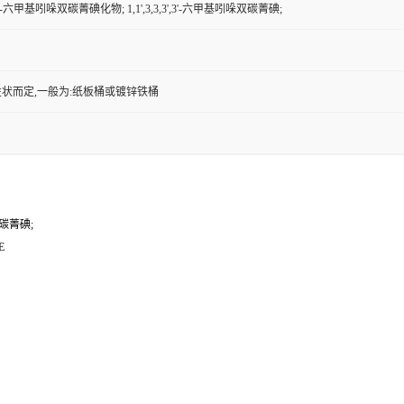
,3',3'-六甲基吲哚双碳菁碘化物; 1,1',3,3,3',3'-六甲基吲哚双碳菁碘;
状而定,一般为:纸板桶或镀锌铁桶
哚双碳菁碘;
E