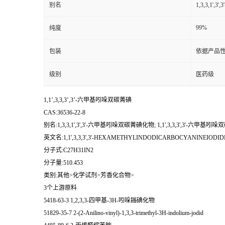
别名
1,3,3,1'
99%
纯度
包装
依据产品性
级别
医药级
1,1’,3,3,3’,3’-六甲基吲哚双碳菁碘
CAS:36536-22-8
别名:1,3,3,1',3',3'-六甲基吲哚双碳菁碘化物; 1,1',3,3,3',3'-六甲基吲
英文名:1,1',3,3,3',3'-HEXAMETHYLINDODICARBOCYANINEIODID
分子式:C27H31IN2
分子量:510.453
类别:其他>化学试剂>芳香化合物>
3个上游原料
5418-63-3 1,2,3,3-四甲基-3H-吲哚鎓碘化物
51829-35-7 2-(2-Anilino-vinyl)-1,3,3-trimethyl-3H-indolium-jodid