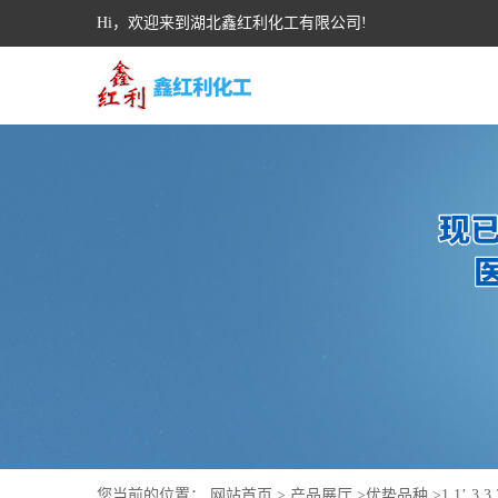
Hi，欢迎来到湖北鑫红利化工有限公司!
您当前的位置：
网站首页
>
产品展厅
>
优势品种
>
1,1’,