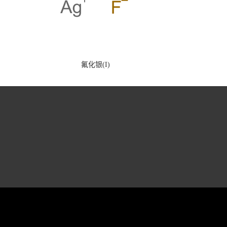
氟化银(I)