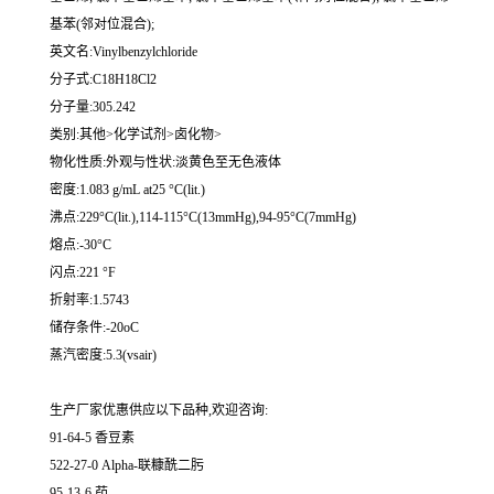
基苯(邻对位混合);
英文名:Vinylbenzylchloride
分子式:C18H18Cl2
分子量:305.242
类别:其他>化学试剂>卤化物>
物化性质:外观与性状:淡黄色至无色液体
密度:1.083 g/mL at25 °C(lit.)
沸点:229°C(lit.),114-115°C(13mmHg),94-95°C(7mmHg)
熔点:-30°C
闪点:221 °F
折射率:1.5743
储存条件:-20oC
蒸汽密度:5.3(vsair)
生产厂家优惠供应以下品种,欢迎咨询:
91-64-5 香豆素
522-27-0 Alpha-联糠酰二肟
95-13-6 茚