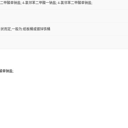
苯二甲酸单钠盐; 4-氯邻苯二甲酸一钠盐; 4-氯邻苯二甲酸单钠盐;
状而定,一般为:纸板桶或镀锌铁桶
酸单钠盐;