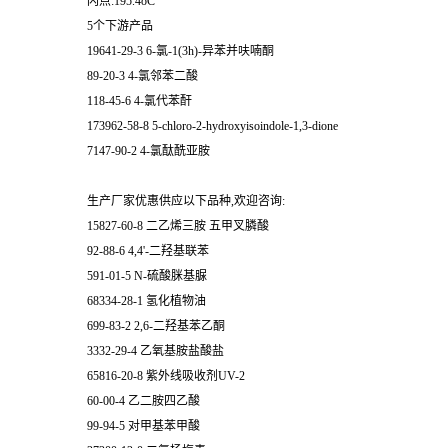
闪点:195.4oC
5个下游产品
19641-29-3 6-氯-1(3h)-异苯并呋喃酮
89-20-3 4-氯邻苯二酸
118-45-6 4-氯代苯酐
173962-58-8 5-chloro-2-hydroxyisoindole-1,3-dione
7147-90-2 4-氯酞酰亚胺
生产厂家优惠供应以下品种,欢迎咨询:
15827-60-8 二乙烯三胺 五甲叉膦酸
92-88-6 4,4'-二羟基联苯
591-01-5 N-硫酸脒基脲
68334-28-1 氢化植物油
699-83-2 2,6-二羟基苯乙酮
3332-29-4 乙氧基胺盐酸盐
65816-20-8 紫外线吸收剂UV-2
60-00-4 乙二胺四乙酸
99-94-5 对甲基苯甲酸