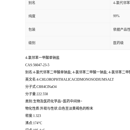
别名
4-氯代邻
99%
纯度
包装
依据产品性
级别
医药级
4-氯邻苯一甲酸单钠盐
CAS:56047-23-5
别名:4-氯代邻苯二甲酸单钠盐; 4-氯邻苯二甲酸一钠盐; 4-氯邻苯二甲
英文名:4-CHLOROPHTHALICACIDMONOSODIUMSALT
分子式:C8H4ClNaO4
分子量:222.558
类别:生物及医药化学品>医药中间体>
物化性质:外观与性状:白色至淡黄褐色的粉末
密度:1.323
沸点:174°C