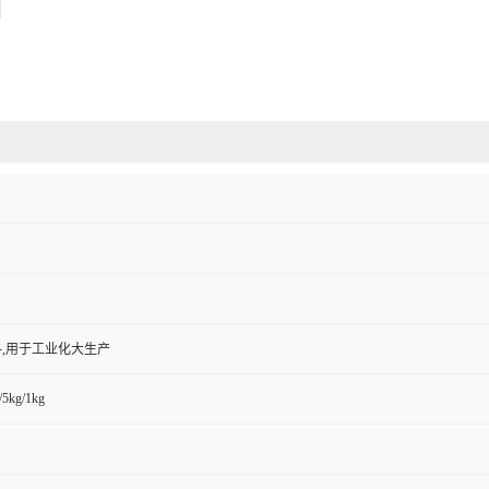
,用于工业化大生产
/5kg/1kg