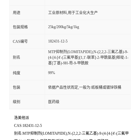
用途
工业原材料,用于工业化大生产
25kg/200kg/5kg/1kg
包装规格
182431-12-5
CAS编号
MTP抑制剂(LOMITAPIDE);N-(2,2,2-三氟乙基)-9-
别名
(4-[4-[4'-(三氟甲基)[1,1'-联苯]-2-甲酰氨基]哌啶-1-
基]丁基)-9H-芴-9-甲酰胺
99%
纯度
包装
依据产品性状而定,一般为:纸板桶或镀锌铁桶
级别
医药级
洛美他派
CAS:182431-12-5
别名:MTP抑制剂(LOMITAPIDE);N-(2,2,2-三氟乙基)-9-(4-[4-[4'-(三氟甲