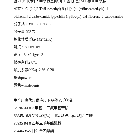
基)[1,1'-联苯]-2-甲酰氨基]哌啶-1-基]丁基)-9H-芴-9-甲酰胺
英文名:N-(2,2,2-Trifluoroethyl)-9-(4-[4-[4'-(trifluoromethyl)[1,1'-
biphenyl]-2-carboxamido]piperidin-1-yl]butyl)-9H-fluorene-9-carboxamide
分子式:C39H37F6N3O2
分子量:693.72
物化性质:熔点142°C(lit.)
沸点778.2±60.0°C
密度1.34±0.1g/cm3
储存条件2-8°C
酸度系数(pKa)12.66±0.20
形态powder
颜色whitetobeige
生产厂家优惠供应以下品种,欢迎咨询:
54396-44-0 2-甲基-3-三氟甲基苯胺
68845-16-9 N,N’-双[3-(三甲氧基硅基)丙基]乙二胺
35835-94-0 乙基三苯基醋酸膦
26446-35-5 甘油单乙酸酯