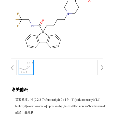
洛美他派
英文名称：
N-(2,2,2-Trifluoroethyl)-9-(4-[4-[4'-(trifluoromethyl)[1,1'-
biphenyl]-2-carboxamido]piperidin-1-yl]butyl)-9H-fluorene-9-carboxamide
品牌：
鑫红利