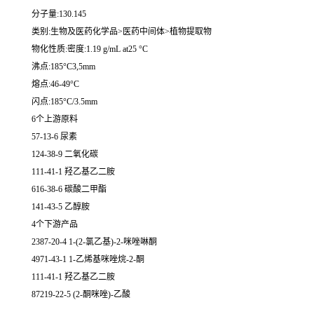
分子量:130.145
类别:生物及医药化学品>医药中间体>植物提取物
物化性质:密度:1.19 g/mL at25 °C
沸点:185°C3,5mm
熔点:46-49°C
闪点:185°C/3.5mm
6个上游原料
57-13-6 尿素
124-38-9 二氧化碳
111-41-1 羟乙基乙二胺
616-38-6 碳酸二甲酯
141-43-5 乙醇胺
4个下游产品
2387-20-4 1-(2-氯乙基)-2-咪唑啉酮
4971-43-1 1-乙烯基咪唑烷-2-酮
111-41-1 羟乙基乙二胺
87219-22-5 (2-酮咪唑)-乙酸