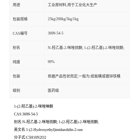
用途
工业原材料,用于工业化大生产
25kg/200kg/5kg/1kg
包装规格
3699-54-5
CAS编号
别名
N-羟乙基-2-咪唑烷酮; 1-(2-羟乙基)-2-咪唑烷酮;
99%
纯度
包装
依据产品性状而定,一般为:纸板桶或镀锌铁桶
级别
医药级
1-(2-羟乙基)-2-咪唑啉酮
CAS:3699-54-5
别名:N-羟乙基-2-咪唑烷酮; 1-(2-羟乙基)-2-咪唑烷酮;
英文名:1-(2-Hydroxyethyl)imidazolidin-2-one
分子式:C5H10N2O2