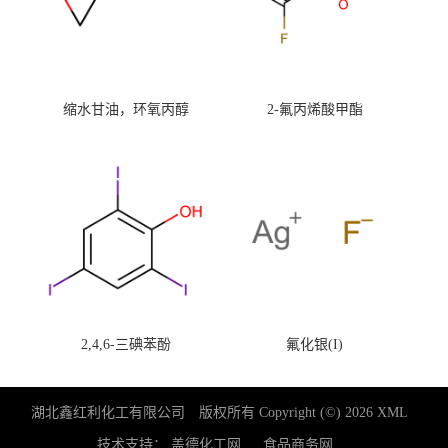
缩水甘油，环氧丙醇
2-氟丙烯酸甲酯
2,4,6-三碘苯酚
氟化银(I)
湖北鑫红利化工有限公司
版权所有 Copyright (©) 2026
XML
技术支持：
盖德化工网
食品商务网