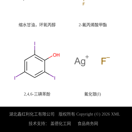
缩水甘油，环氧丙醇
2-氟丙烯酸甲酯
2,4,6-三碘苯酚
氟化银(I)
湖北鑫红利化工有限公司
版权所有 Copyright (©) 2026
XML
技术支持：
盖德化工网
食品商务网