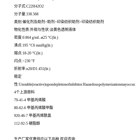
分子式:C22H42O2
分子量:338.568
类别:催化剂及助剂>助剂>印染纺织助剂>印染纺织助剂
物化性质:外观与性状:淡黄色透明液体
密度:0.864 g/mL at25 °C(lit.)
沸点:195 °C6 mmHg(lit.)
熔点:18-20 °C(lit.)
闪点:>230 °F
折射率:n20/D1.451(lit.)
稳定
性:Unstable(reactive)upondepletionofinhibitor.Hazardouspolymerizationmayoccur.
4个上游原料
79-41-4 甲基丙烯酸
80-62-6 甲基丙烯酸甲酯
920-46-7 甲基丙烯酰氯
112-92-5 硬脂醇
生产厂家优惠供应以下品种,欢迎咨询: