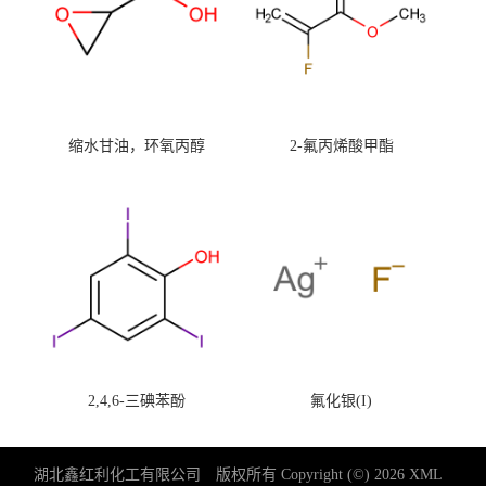
缩水甘油，环氧丙醇
2-氟丙烯酸甲酯
2,4,6-三碘苯酚
氟化银(I)
湖北鑫红利化工有限公司
版权所有 Copyright (©) 2026
XML