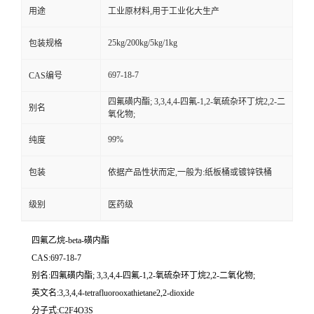
用途
工业原材料,用于工业化大生产
25kg/200kg/5kg/1kg
包装规格
697-18-7
CAS编号
四氟磺内酯; 3,3,4,4-四氟-1,2-氧硫杂环丁烷2,2-二
别名
氧化物;
99%
纯度
包装
依据产品性状而定,一般为:纸板桶或镀锌铁桶
级别
医药级
四氟乙烷-beta-磺内酯
CAS:697-18-7
别名:四氟磺内酯; 3,3,4,4-四氟-1,2-氧硫杂环丁烷2,2-二氧化物;
英文名:3,3,4,4-tetrafluorooxathietane2,2-dioxide
分子式:C2F4O3S