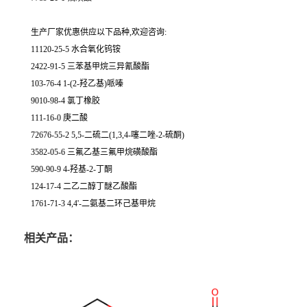
生产厂家优惠供应以下品种,欢迎咨询:
11120-25-5 水合氧化钨铵
2422-91-5 三苯基甲烷三异氰酸酯
103-76-4 1-(2-羟乙基)哌嗪
9010-98-4 氯丁橡胶
111-16-0 庚二酸
72676-55-2 5,5-二硫二(1,3,4-噻二唑-2-硫酮)
3582-05-6 三氟乙基三氟甲烷磺酸酯
590-90-9 4-羟基-2-丁酮
124-17-4 二乙二醇丁醚乙酸酯
1761-71-3 4,4'-二氨基二环己基甲烷
相关产品：