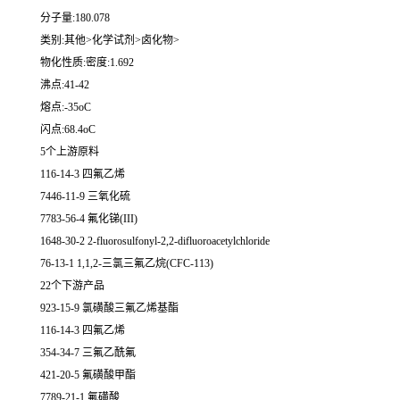
分子量:180.078
类别:其他>化学试剂>卤化物>
物化性质:密度:1.692
沸点:41-42
熔点:-35oC
闪点:68.4oC
5个上游原料
116-14-3 四氟乙烯
7446-11-9 三氧化硫
7783-56-4 氟化锑(III)
1648-30-2 2-fluorosulfonyl-2,2-difluoroacetylchloride
76-13-1 1,1,2-三氯三氟乙烷(CFC-113)
22个下游产品
923-15-9 氯磺酸三氟乙烯基酯
116-14-3 四氟乙烯
354-34-7 三氟乙酰氟
421-20-5 氟磺酸甲酯
7789-21-1 氟磺酸