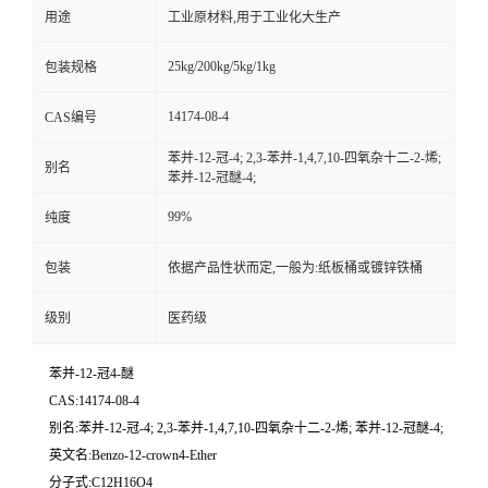
用途
工业原材料,用于工业化大生产
25kg/200kg/5kg/1kg
包装规格
14174-08-4
CAS编号
苯并-12-冠-4; 2,3-苯并-1,4,7,10-四氧杂十二-2-烯;
别名
苯并-12-冠醚-4;
99%
纯度
包装
依据产品性状而定,一般为:纸板桶或镀锌铁桶
级别
医药级
苯并-12-冠4-醚
CAS:14174-08-4
别名:苯并-12-冠-4; 2,3-苯并-1,4,7,10-四氧杂十二-2-烯; 苯并-12-冠醚-4;
英文名:Benzo-12-crown4-Ether
分子式:C12H16O4