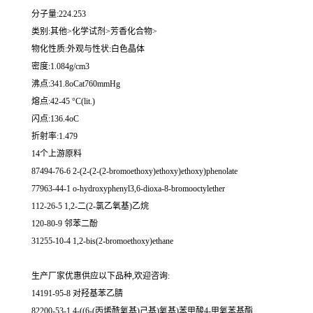
分子量:224.253
类别:其他>化学试剂>芳香化合物>
物化性质:外观与性状:白色晶体
密度:1.084g/cm3
沸点:341.8oCat760mmHg
熔点:42-45 °C(lit.)
闪点:136.4oC
折射率:1.479
14个上游原料
87494-76-6 2-(2-(2-(2-bromoethoxy)ethoxy)ethoxy)phenolate
77963-44-1 o-hydroxyphenyl3,6-dioxa-8-bromooctylether
112-26-5 1,2-二(2-氯乙氧基)乙烷
120-80-9 邻苯二酚
31255-10-4 1,2-bis(2-bromoethoxy)ethane
生产厂家优惠供应以下品种,欢迎咨询:
14191-95-8 对羟基苯乙腈
82200-53-1 4-((6-(丙烯酰氧基)己基)氧基)苯甲酸4-甲氧苯基酯