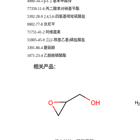
4980-54-5 p-t-丁基苯甲酸锌
77359-11-6 丙二酸单对硝基苄酯
5392-28-9 2,4,5,6-四氨基嘧啶硫酸盐
6902-77-8 京尼平
71751-41-2 阿维菌素
51805-45-9 三(2-羰基乙基)磷盐酸盐
3391-86-4 蘑菇醇
1071-23-4 乙醇胺磷酸酯
相关产品：