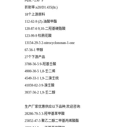
闪点:>230 °F
折射率:n20/D1.435(lit.)
18个上游原料
112-62-9 (Z)-油酸甲酯
120-87-6 9,10-二羟基硬脂酸
123-99-9 杜鹃花酸
13154-29-5 2-nitrocyclononan-1-one
67-56-1 甲醇
27个下游产品
3788-56-5 9-羟基壬酸
4900-30-5 1,8-壬二烯
4549-33-1 1,9-二溴壬烷
41059-02-3 9-溴壬酸
3937-56-2 1,9-壬二醇
生产厂家优惠供应以下品种,欢迎咨询:
28286-79-5 3-羟甲基苯甲酸
25852-47-5 聚乙二醇二甲基丙烯酸酯