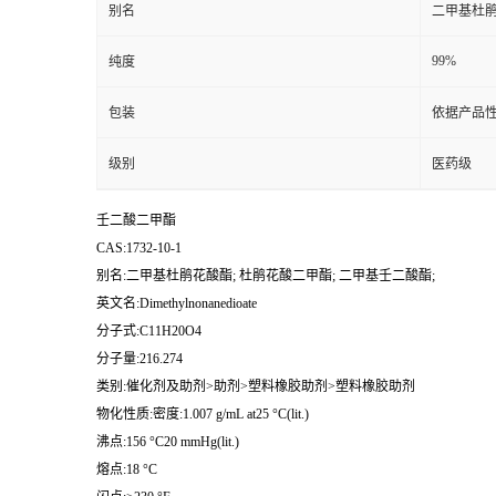
别名
二甲基杜鹃
99%
纯度
包装
依据产品性
级别
医药级
壬二酸二甲酯
CAS:1732-10-1
别名:二甲基杜鹃花酸酯; 杜鹃花酸二甲酯; 二甲基壬二酸酯;
英文名:Dimethylnonanedioate
分子式:C11H20O4
分子量:216.274
类别:催化剂及助剂>助剂>塑料橡胶助剂>塑料橡胶助剂
物化性质:密度:1.007 g/mL at25 °C(lit.)
沸点:156 °C20 mmHg(lit.)
熔点:18 °C