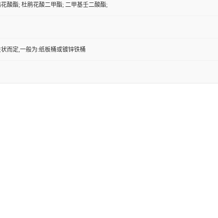
花酸酯; 杜鹃花酸二甲酯; 二甲基壬二酸酯;
状而定,一般为:纸板桶或镀锌铁桶