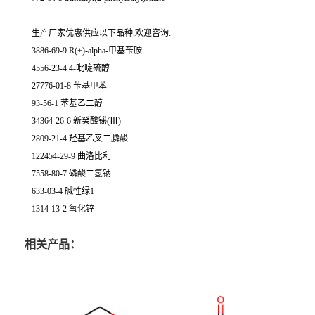
生产厂家优惠供应以下品种,欢迎咨询:
3886-69-9 R(+)-alpha-甲基苄胺
4556-23-4 4-吡啶硫醇
27776-01-8 苄基甲苯
93-56-1 苯基乙二醇
34364-26-6 新癸酸铋(Ⅲ)
2809-21-4 羟基乙叉二膦酸
122454-29-9 曲洛比利
7558-80-7 磷酸二氢钠
633-03-4 碱性绿1
1314-13-2 氧化锌
相关产品：