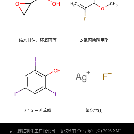
缩水甘油，环氧丙醇
2-氟丙烯酸甲酯
2,4,6-三碘苯酚
氟化银(I)
湖北鑫红利化工有限公司
版权所有 Copyright (©) 2026
XML