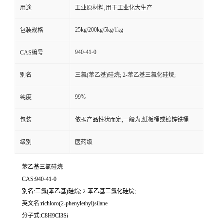
用途
工业原材料,用于工业化大生产
25kg/200kg/5kg/1kg
包装规格
940-41-0
CAS编号
别名
三氯(苯乙基)硅烷; 2-苯乙基三氯化硅烷;
99%
纯度
包装
依据产品性状而定,一般为:纸板桶或镀锌铁桶
级别
医药级
苯乙基三氯硅烷
CAS:940-41-0
别名:三氯(苯乙基)硅烷; 2-苯乙基三氯化硅烷;
英文名:richloro(2-phenylethyl)silane
分子式:C8H9Cl3Si