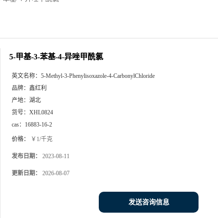
5-甲基-3-苯基-4-异唑甲酰氯
英文名称：
5-Methyl-3-Phenylisoxazole-4-CarbonylChloride
品牌：
鑫红利
产地：
湖北
货号：
XHL0824
cas：
16883-16-2
价格：
￥1/千克
发布日期：
2023-08-11
更新日期：
2026-08-07
发送咨询信息