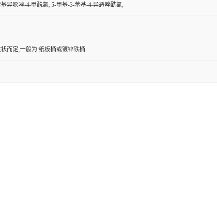
苯基异噁唑-4-甲酰氯; 5-甲基-3-苯基-4-异恶唑酰氯;
状而定,一般为:纸板桶或镀锌铁桶