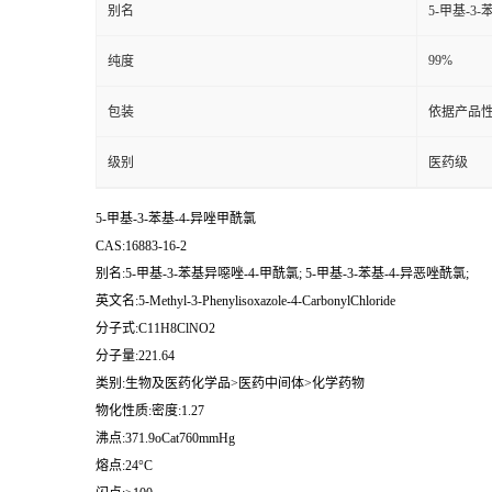
别名
5-甲基-3-
99%
纯度
包装
依据产品性
级别
医药级
5-甲基-3-苯基-4-异唑甲酰氯
CAS:16883-16-2
别名:5-甲基-3-苯基异噁唑-4-甲酰氯; 5-甲基-3-苯基-4-异恶唑酰氯;
英文名:5-Methyl-3-Phenylisoxazole-4-CarbonylChloride
分子式:C11H8ClNO2
分子量:221.64
类别:生物及医药化学品>医药中间体>化学药物
物化性质:密度:1.27
沸点:371.9oCat760mmHg
熔点:24°C