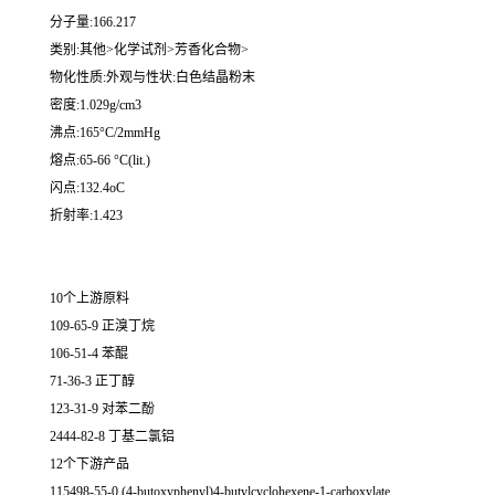
分子量:166.217
类别:其他>化学试剂>芳香化合物>
物化性质:外观与性状:白色结晶粉末
密度:1.029g/cm3
沸点:165°C/2mmHg
熔点:65-66 °C(lit.)
闪点:132.4oC
折射率:1.423
10个上游原料
109-65-9 正溴丁烷
106-51-4 苯醌
71-36-3 正丁醇
123-31-9 对苯二酚
2444-82-8 丁基二氯铝
12个下游产品
115498-55-0 (4-butoxyphenyl)4-butylcyclohexene-1-carboxylate