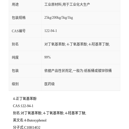
用途
工业原材料,用于工业化大生产
25kg/200kg/5kg/1kg
包装规格
122-94-1
CAS编号
别名
对丁氧基苯酚; 4-丁氧基苯酚; 4-羟基苯丁醚;
99%
纯度
包装
依据产品性状而定,一般为:纸板桶或镀锌铁桶
级别
医药级
4-正丁氧基苯酚
CAS:122-94-1
别名:对丁氧基苯酚; 4-丁氧基苯酚; 4-羟基苯丁醚;
英文名:4-Butoxyphenol
分子式:C10H14O2