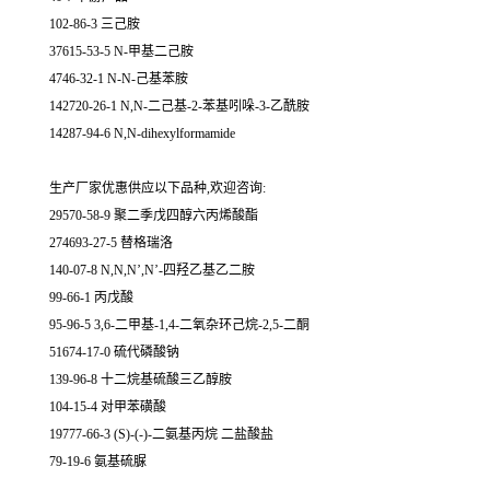
102-86-3 三己胺
37615-53-5 N-甲基二己胺
4746-32-1 N-N-己基苯胺
142720-26-1 N,N-二己基-2-苯基吲哚-3-乙酰胺
14287-94-6 N,N-dihexylformamide
生产厂家优惠供应以下品种,欢迎咨询:
29570-58-9 聚二季戊四醇六丙烯酸酯
274693-27-5 替格瑞洛
140-07-8 N,N,N’,N’-四羟乙基乙二胺
99-66-1 丙戊酸
95-96-5 3,6-二甲基-1,4-二氧杂环己烷-2,5-二酮
51674-17-0 硫代磷酸钠
139-96-8 十二烷基硫酸三乙醇胺
104-15-4 对甲苯磺酸
19777-66-3 (S)-(-)-二氨基丙烷 二盐酸盐
79-19-6 氨基硫脲