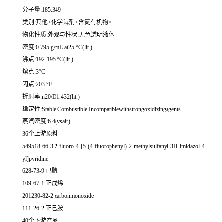
分子量:185.349
类别:其他>化学试剂>含氮有机物>
物化性质:外观与性状:无色透明液体
密度:0.795 g/mL at25 °C(lit.)
沸点:192-195 °C(lit.)
熔点:3°C
闪点:203 °F
折射率:n20/D1.432(lit.)
稳定性:Stable.Combustible.Incompatiblewithstrongoxidizingagents.
蒸汽密度:6.4(vsair)
36个上游原料
549518-66-3 2-fluoro-4-[5-(4-fluorophenyl)-2-methylsulfanyl-3H-imidazol-4-
yl]pyridine
628-73-9 已腈
109-67-1 正戊烯
201230-82-2 carbonmonoxide
111-26-2 正己胺
40个下游产品