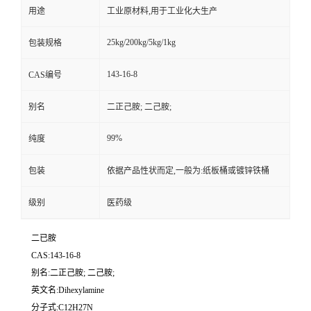
用途
工业原材料,用于工业化大生产
25kg/200kg/5kg/1kg
包装规格
143-16-8
CAS编号
别名
二正己胺; 二己胺;
99%
纯度
包装
依据产品性状而定,一般为:纸板桶或镀锌铁桶
级别
医药级
二已胺
CAS:143-16-8
别名:二正己胺; 二己胺;
英文名:Dihexylamine
分子式:C12H27N