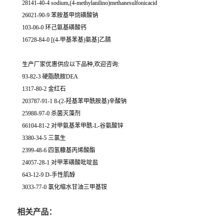
28141-40-4 sodium,(4-methylanilino)methanesulfonicacid
26021-90-9 苯胺基甲烷磺酸钠
103-06-0 环己氨基磺酸钙
16728-84-0 [(4-甲基苯基)氨基]乙腈
生产厂家优惠供应以下品种,欢迎咨询:
93-82-3 硬脂酰胺DEA
1317-80-2 金红石
203787-91-1 8-(2-羟基苯甲酰胺基)辛酸钠
25988-97-0 杀菌灭藻剂
66104-81-2 对甲氨基苯甲酰-L-谷氨酸锌
3380-34-5 三氯生
2399-48-6 四氢糠基丙烯酸酯
24057-28-1 对甲苯磺酸吡啶盐
643-12-9 D-手性肌醇
3033-77-0 氯化缩水甘油三甲基铵
相关产品：