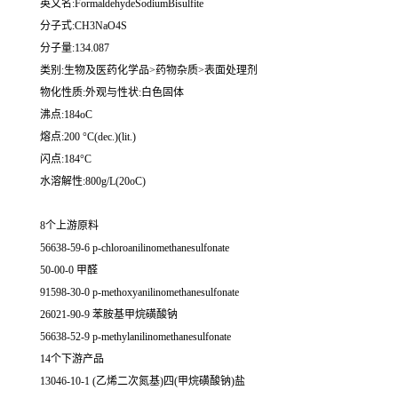
英文名:FormaldehydeSodiumBisulfite
分子式:CH3NaO4S
分子量:134.087
类别:生物及医药化学品>药物杂质>表面处理剂
物化性质:外观与性状:白色固体
沸点:184oC
熔点:200 °C(dec.)(lit.)
闪点:184°C
水溶解性:800g/L(20oC)
8个上游原料
56638-59-6 p-chloroanilinomethanesulfonate
50-00-0 甲醛
91598-30-0 p-methoxyanilinomethanesulfonate
26021-90-9 苯胺基甲烷磺酸钠
56638-52-9 p-methylanilinomethanesulfonate
14个下游产品
13046-10-1 (乙烯二次氮基)四(甲烷磺酸钠)盐