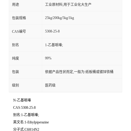
用途
工业原材料,用于工业化大生产
25kg/200kg/5kg/1kg
包装规格
5308-25-8
CAS编号
别名
1-乙基哌嗪;
99%
纯度
包装
依据产品性状而定,一般为:纸板桶或镀锌铁桶
级别
医药级
N-乙基哌嗪
CAS:5308-25-8
别名:1-乙基哌嗪;
英文名:1-Ethylpiperazine
分子式:C6H14N2