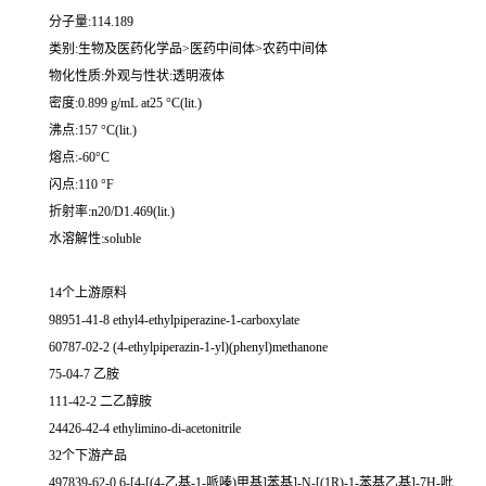
分子量:114.189
类别:生物及医药化学品>医药中间体>农药中间体
物化性质:外观与性状:透明液体
密度:0.899 g/mL at25 °C(lit.)
沸点:157 °C(lit.)
熔点:-60°C
闪点:110 °F
折射率:n20/D1.469(lit.)
水溶解性:soluble
14个上游原料
98951-41-8 ethyl4-ethylpiperazine-1-carboxylate
60787-02-2 (4-ethylpiperazin-1-yl)(phenyl)methanone
75-04-7 乙胺
111-42-2 二乙醇胺
24426-42-4 ethylimino-di-acetonitrile
32个下游产品
497839-62-0 6-[4-[(4-乙基-1-哌嗪)甲基]苯基]-N-[(1R)-1-苯基乙基]-7H-吡