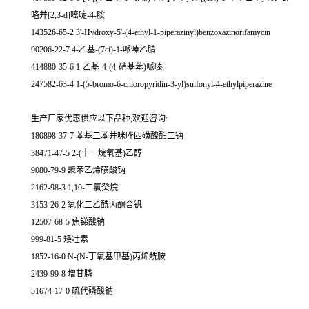
咯并[2,3-d]嘧啶-4-胺
143526-65-2 3'-Hydroxy-5'-(4-ethyl-1-piperazinyl)benzoxazinorifamycin
90206-22-7 4-乙基-(7ci)-1-哌嗪乙腈
414880-35-6 1-乙基-4-(4-硝基苯)哌嗪
247582-63-4 1-(5-bromo-6-chloropyridin-3-yl)sulfonyl-4-ethylpiperazine
生产厂家优惠供应以下品种,欢迎咨询:
180898-37-7 苯基二苯并咪唑四磺酸酯二钠
38471-47-5 2-(十一烷氧基)乙醇
9080-79-9 聚苯乙烯磺酸钠
2162-98-3 1,10-二氯癸烷
3153-26-2 氧化二乙酰丙酮合钒
12507-68-5 焦锑酸钠
999-81-5 矮壮素
1852-16-0 N-(N-丁氧基甲基)丙烯酰胺
2439-99-8 增甘膦
51674-17-0 硫代磷酸钠