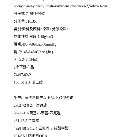
phenyldiazenylphenyl)hydrazinylidene]cyclohexa-2,5-dien-1-one
分子式:C19H16N4O
分子量:316.357
类别:染料及颜料>染料>分散染料>
物化性质:密度:1.18g/cm3
沸点:485.769oCat760mmHg
熔点:146-148oC(dec.)(lit.)
闪点:247.584oC
2个下游产品
74497-02-2
106-50-3 对苯二胺
生产厂家优惠供应以下品种,欢迎咨询:
2702-72-9 2,4-滴钠盐
86-93-1 5-疏基-1-苯基-四氮唑
481-42-5 兰雪醌
4928-88-5 1,2,4-三氮唑-3-羧酸甲酯
101-67-7 防老剂ODA