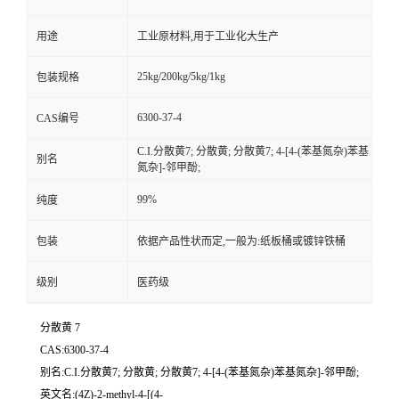
用途
工业原材料,用于工业化大生产
25kg/200kg/5kg/1kg
包装规格
6300-37-4
CAS编号
C.I.分散黄7; 分散黄; 分散黄7; 4-[4-(苯基氮杂)苯基
别名
氮杂]-邻甲酚;
99%
纯度
包装
依据产品性状而定,一般为:纸板桶或镀锌铁桶
级别
医药级
分散黄 7
CAS:6300-37-4
别名:C.I.分散黄7; 分散黄; 分散黄7; 4-[4-(苯基氮杂)苯基氮杂]-邻甲酚;
英文名:(4Z)-2-methyl-4-[(4-