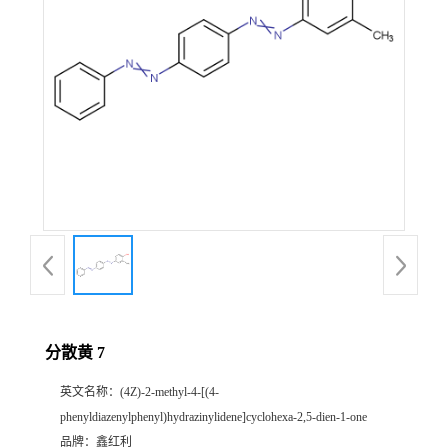
分散黄 7
英文名称：
(4Z)-2-methyl-4-[(4-
phenyldiazenylphenyl)hydrazinylidene]cyclohexa-2,5-dien-1-one
品牌：
鑫红利