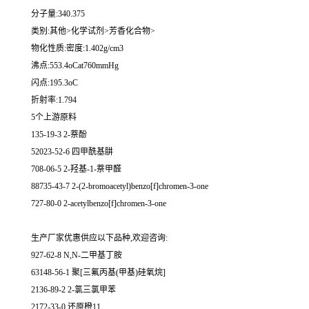
分子量:340.375
类别:其他>化学试剂>芳香化合物>
物化性质:密度:1.402g/cm3
沸点:553.4oCat760mmHg
闪点:195.3oC
折射率:1.794
5个上游原料
135-19-3 2-萘酚
52023-52-6 四甲酰基肼
708-06-5 2-羟基-1-萘甲醛
88735-43-7 2-(2-bromoacetyl)benzo[f]chromen-3-one
727-80-0 2-acetylbenzo[f]chromen-3-one
生产厂家优惠供应以下品种,欢迎咨询:
927-62-8 N,N-二甲基丁胺
63148-56-1 聚[三氟丙基(甲基)硅氧烷]
2136-89-2 2-氯三氯甲苯
2172-33-0 还原橙11