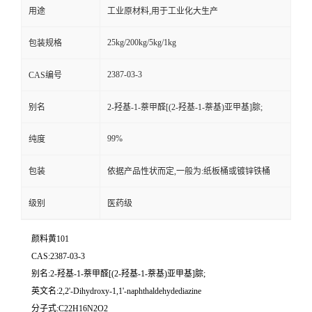
用途
工业原材料,用于工业化大生产
25kg/200kg/5kg/1kg
包装规格
2387-03-3
CAS编号
别名
2-羟基-1-萘甲醛[(2-羟基-1-萘基)亚甲基]腙;
99%
纯度
包装
依据产品性状而定,一般为:纸板桶或镀锌铁桶
级别
医药级
颜料黄101
CAS:2387-03-3
别名:2-羟基-1-萘甲醛[(2-羟基-1-萘基)亚甲基]腙;
英文名:2,2'-Dihydroxy-1,1'-naphthaldehydediazine
分子式:C22H16N2O2