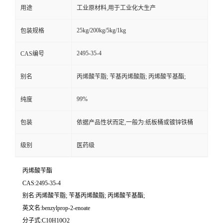
用途
工业原材料,用于工业化大生产
25kg/200kg/5kg/1kg
包装规格
2495-35-4
CAS编号
别名
丙烯酸苄脂; 苄基丙烯酸脂; 丙烯酸苄基酯;
99%
纯度
包装
依据产品性状而定,一般为:纸板桶或镀锌铁桶
级别
医药级
丙烯酸苄酯
CAS:2495-35-4
别名:丙烯酸苄脂; 苄基丙烯酸脂; 丙烯酸苄基酯;
英文名:benzylprop-2-enoate
分子式:C10H10O2