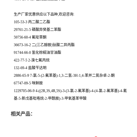
生产厂家优惠供应以下品种,欢迎咨询:
105-53-3 丙二酸二乙酯
29761-21-5 磷酸异癸基二苯酯
59756-60-4 氟啶草酮
36673-16-2 二(三乙醇胺)钛酸二异丙酯
91744-66-0 氢化棕榈油甘油酯
422-77-5 2-溴七氟丙烷
132-69-4 盐酸苄达明
2886-65-9 7-氯-5-(2-氟苯基)-1,3-二氢-3H-1,4-苯并二氮杂卓-2-酮
67747-09-5 咪鲜胺
1229705-06-9 4-((2R,3S,4R,5S)-3-(3-氯-2-氟苯基)-4-(4-氯-2-氟苯基)-4-氰
基-5-新戊基吡咯烷-2-甲酰胺)-3-甲氧基苯甲酸
相关产品：