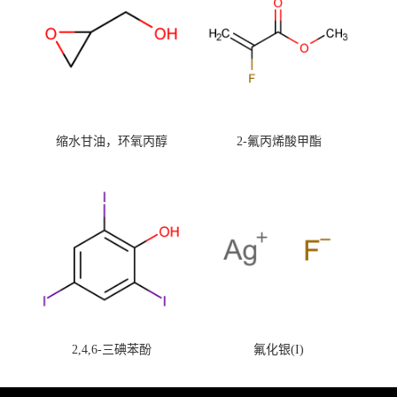
缩水甘油，环氧丙醇
2-氟丙烯酸甲酯
2,4,6-三碘苯酚
氟化银(I)