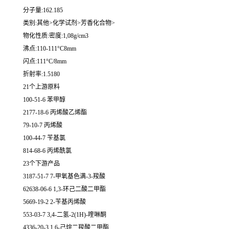
分子量:162.185
类别:其他>化学试剂>芳香化合物>
物化性质:密度:1,08g/cm3
沸点:110-111°C8mm
闪点:111°C/8mm
折射率:1.5180
21个上游原料
100-51-6 苯甲醇
2177-18-6 丙烯酸乙烯酯
79-10-7 丙烯酸
100-44-7 苄基氯
814-68-6 丙烯酰氯
23个下游产品
3187-51-7 7-甲氧基色满-3-羧酸
62638-06-6 1,3-环己二酸二甲酯
5669-19-2 2-苄基丙烯酸
553-03-7 3,4-二氢-2(1H)-喹啉酮
4336-20-3 1,6-己烷二羧酸二甲酯